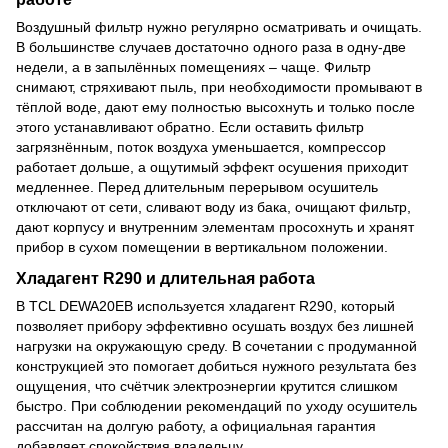
Воздушный фильтр нужно регулярно осматривать и очищать.
В большинстве случаев достаточно одного раза в одну-две
недели, а в запылённых помещениях – чаще. Фильтр
снимают, стряхивают пыль, при необходимости промывают в
тёплой воде, дают ему полностью высохнуть и только после
этого устанавливают обратно. Если оставить фильтр
загрязнённым, поток воздуха уменьшается, компрессор
работает дольше, а ощутимый эффект осушения приходит
медленнее. Перед длительным перерывом осушитель
отключают от сети, сливают воду из бака, очищают фильтр,
дают корпусу и внутренним элементам просохнуть и хранят
прибор в сухом помещении в вертикальном положении.
Хладагент R290 и длительная работа
В TCL DEWA20EB используется хладагент R290, который
позволяет прибору эффективно осушать воздух без лишней
нагрузки на окружающую среду. В сочетании с продуманной
конструкцией это помогает добиться нужного результата без
ощущения, что счётчик электроэнергии крутится слишком
быстро. При соблюдении рекомендаций по уходу осушитель
рассчитан на долгую работу, а официальная гарантия
добавляет спокойствия владельцу.