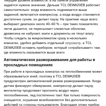
текущий уровень влажности, а на панели управления
задаётся нужное значение. Дальше TCL DEWA20EB работает
самостоятельно: когда влажность поднимается выше
заданной, включается компрессор, а когда воздух становится
достаточно сухим, он делает паузу. На практике чаще всего
выбирают диапазон около 40–60 % – при таких показателях
легче дышится, не пересыхают слизистые оболочки,
древесина не набухает, книги и документы не тянут влагу.
Чтобы следить за микроклиматом сразу в нескольких
комнатах, удобно добавить отдельный
гигрометр
, а TCL
DEWA20EB оставить прибором, который «отрабатывает» там,
где влажность оказывается выше всего.
Автоматическое размораживание для работы в
прохладных помещениях
При работе в прохладных комнатах на теплообменнике может
образовываться иней, поэтому в TCL DEWA20EB
предусмотрен автоматический режим размораживания. Когда
датчик фиксирует обмерзание, компрессор делает паузу,
вентилятор продолжает прогонять воздух через
теплообменник, лед постепенно тает. Как только поверхность
очищается, осушение возобновляется без дополнительных
действий со стороны пользователя. Благодаря этому прибор