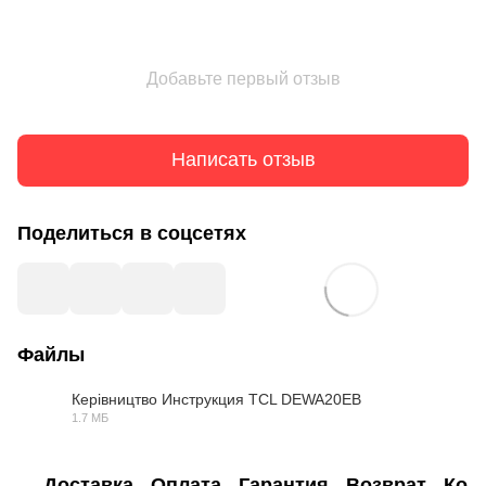
Добавьте первый отзыв
Написать отзыв
Поделиться в соцсетях
Файлы
Керівництво Инструкция TCL DEWA20EB
1.7 МБ
PDF
Доставка
Оплата
Гарантия
Возврат
Кон