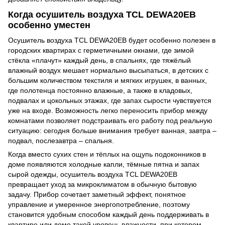
Когда осушитель воздуха TCL DEWA20EB
особенно уместен
Осушитель воздуха TCL DEWA20EB будет особенно полезен в
городских квартирах с герметичными окнами, где зимой
стёкла «плачут» каждый день, в спальнях, где тяжёлый
влажный воздух мешает нормально высыпаться, в детских с
большим количеством текстиля и мягких игрушек, в ванных,
где полотенца постоянно влажные, а также в кладовых,
подвалах и цокольных этажах, где запах сырости чувствуется
уже на входе. Возможность легко переносить прибор между
комнатами позволяет подстраивать его работу под реальную
ситуацию: сегодня больше внимания требует ванная, завтра –
подвал, послезавтра – спальня.
Когда вместо сухих стен и тёплых на ощупь подоконников в
доме появляются холодные капли, тёмные пятна и запах
сырой одежды, осушитель воздуха TCL DEWA20EB
превращает уход за микроклиматом в обычную бытовую
задачу. Прибор сочетает заметный эффект, понятное
управление и умеренное энергопотребление, поэтому
становится удобным способом каждый день поддерживать в
квартире или доме такой уровень влажности, при котором