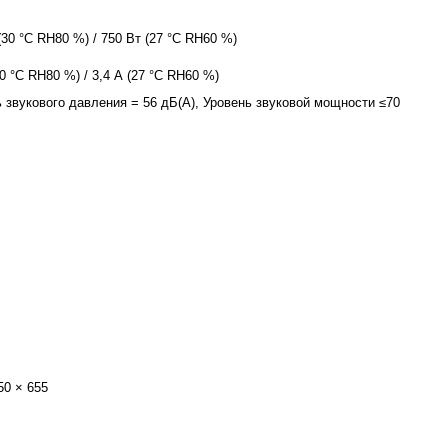
(30 °C RH80 %) / 750 Вт (27 °C RH60 %)
30 °C RH80 %) / 3,4 А (27 °C RH60 %)
 звукового давления = 56 дБ(A), Уровень звуковой мощности ≤70
50 × 655