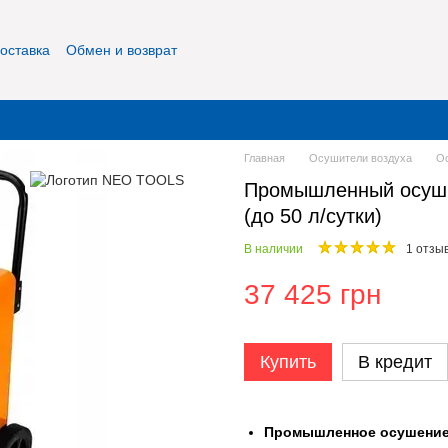
оставка
Обмен и возврат
фиденциальность
О нас
Контакты
Главная
Осушители воздуха
О
Промышленный осушит
(до 50 л/сутки)
В наличии
1 отзы
37 425 грн
Купить
В кредит
Промышленное осушение 