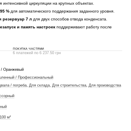
я интенсивной циркуляции на крупных объектах.
95 %
для автоматического поддержания заданного уровня.
 резервуар 7 л
для двух способов отвода конденсата.
езапуск и память настроек
поддерживают работу после
ПОКУПКА ЧАСТЯМИ
6 платежей по 6 237.50 грн
 / Оранжевый
ленный / Профессиональный
вала / погреба
,
Для склада
,
Для строительства
,
Для производства
ссорный
ный
100 м²