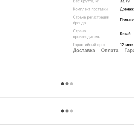
Вес брутто, кг
33.79
Комплект поставки
Дренажн
Страна регистрации
Польш
бренда
Страна
Китай
производитель
Гарантийный срок
12 мес
Доставка
Оплата
Гар