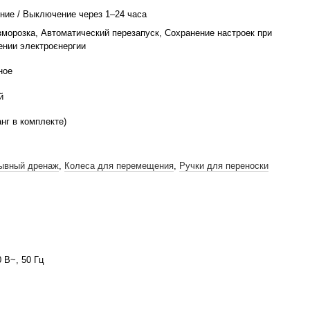
ние / Выключение через 1–24 часа
морозка, Автоматический перезапуск, Сохранение настроек при
ении электроєнергии
ное
й
нг в комплекте)
ывный дренаж
,
Колеса для перемещения
,
Ручки для переноски
 В~, 50 Гц