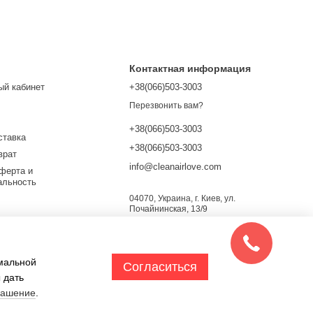
Контактная информация
ый кабинет
+38(066)503-3003
Перезвонить вам?
+38(066)503-3003
ставка
+38(066)503-3003
врат
info@cleanairlove.com
ферта и
альность
04070, Украина, г. Киев, ул.
Почайнинская, 13/9
Карта проезда
х
имальной
Согласиться
 дать
лашение
.