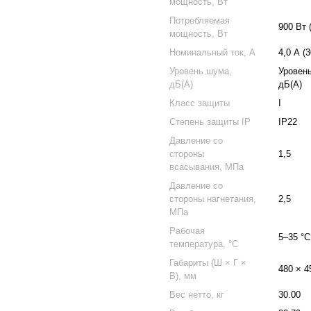
мощность, Вт
Потребляемая
900 Вт 
мощность, Вт
Номинальный ток, А
4,0 А (
Уровень шума,
Уровень
дБ(А)
дБ(A)
Класс защиты
I
Степень защиты IP
IP22
Давление со
стороны
1,5
всасывания, МПа
Давление со
стороны нагнетания,
2,5
МПа
Рабочая
5–35 °C
температура, °С
Габариты (Ш × Г ×
480 × 4
В), мм
Вес нетто, кг
30.00