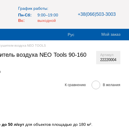
График работы:
+38(066)503-3003
Пн-Сб:
9:00–19:00
Вс:
выходной
Мой заказ
Рус
сушители воздуха NEO TOOLS
ель воздуха NEO Tools 90-160
Артикул
22220004
в
К сравнению
В желания
до 50 л/сут
для объектов площадью до 180 м².