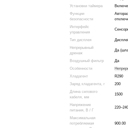
Установки таймера
Включе
Функции
Автораз
безопасности
отключ
Интерфейс
Сенсор
управления
Тип дисплея
Диспле
Непрерывный
Да (шла
дренаж
Воздушный фильтр
Да
Особенности
Непрер
Хладагент
R290
Заряд хладагента, г
200
Длина силового
1500
кабеля, мм
Напряжение
220–240
питания, В / Г
Максимальная
потребляемая
900.00