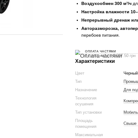
Воздухообмен 300 м³/ч
дл
Настройка влажности 10–
Непрерывный дренаж или
Авторазморозка, автопер
перебоев питания.
ОПЛАТА ЧАСТЯМИ
6 платежей по 6 237.50 грн
Характеристики
Цвет
Черный
Тип
Промыш
Назначение
Для под
Технология
Компре
осушения
Тип установки
Мобиль
Площадь
Свыше 
помещения
Максимальная