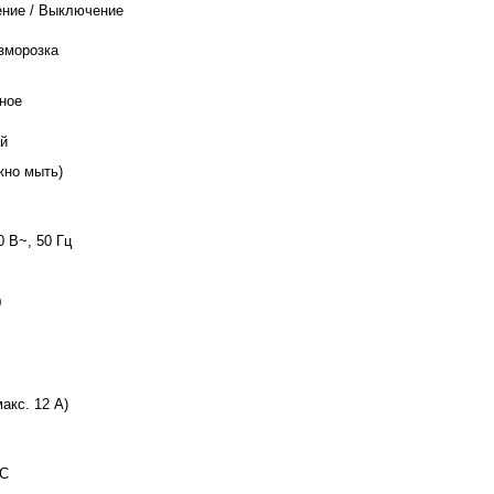
ние / Выключение
зморозка
ное
й
жно мыть)
0 В~, 50 Гц
0
макс. 12 А)
°C