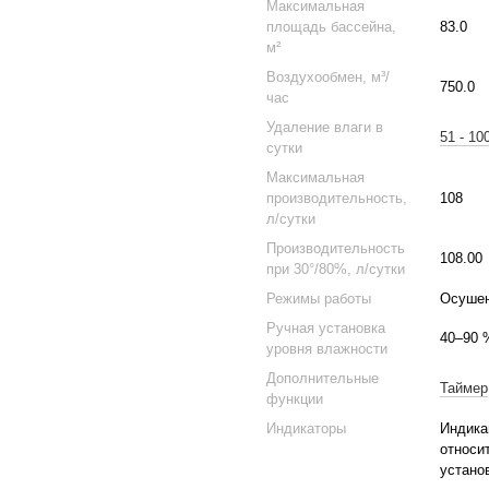
Максимальная
площадь бассейна,
83.0
м²
Воздухообмен, м³/
750.0
час
Удаление влаги в
51 - 10
сутки
Максимальная
производительность,
108
л/сутки
Производительность
108.00
при 30°/80%, л/сутки
Режимы работы
Осушен
Ручная установка
40–90 
уровня влажности
Дополнительные
Таймер
функции
Индикаторы
Индика
относи
устано