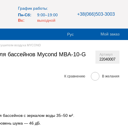
График работы:
+38(066)503-3003
Пн-Сб:
9:00–19:00
Вс:
выходной
Мой заказ
Рус
сушители воздуха MYCOND
для бассейнов Mycond MBA-10-G
Артикул
22040007
К сравнению
В желания
 бассейнов с зеркалом воды 35–50 м².
уровень шума — 46 дБ.