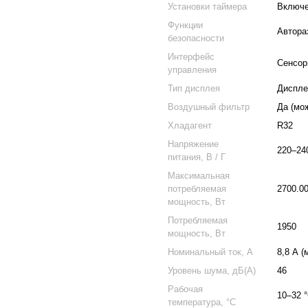
Установки таймера
Включе
Функции
Автора
безопасности
Интерфейс
Сенсор
управления
Тип дисплея
Диспле
Воздушный фильтр
Да (мо
Хладагент
R32
Напряжение
220–24
питания, В / Г
Максимальная
потребляемая
2700.0
мощность, Вт
Потребляемая
1950
мощность, Вт
Номинальный ток, А
8,8 А (
Уровень шума, дБ(А)
46
Рабочая
10–32 
температура, °С