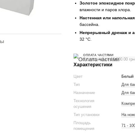
Золотое эпоксидное пок
влажности и паров хлора.
Настенная или напольная
бассейна.
Непрерывный дренаж и а
32 °C.
лы
ОПЛАТА ЧАСТЯМИ
7 платежей по 18 000.00 грн
Характеристики
Цвет
Белый
Тип
Для ба
Назначение
Для ба
Технология
Компре
осушения
Тип установки
На нож
Площадь
71 - 10
помещения