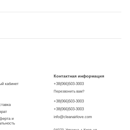
Контактная информация
ый кабинет
+38(066)503-3003
Перезвонить вам?
+38(066)503-3003
ставка
+38(066)503-3003
врат
info@cleanairlove.com
ферта и
альность