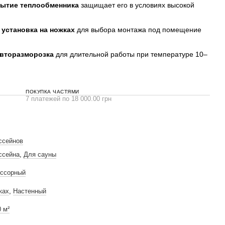
рытие теплообменника
защищает его в условиях высокой
 установка на ножках
для выбора монтажа под помещение
вторазморозка
для длительной работы при температуре 10–
ПОКУПКА ЧАСТЯМИ
7 платежей по 18 000.00 грн
ссейнов
ссейна
,
Для сауны
ссорный
ках
,
Настенный
0 м²