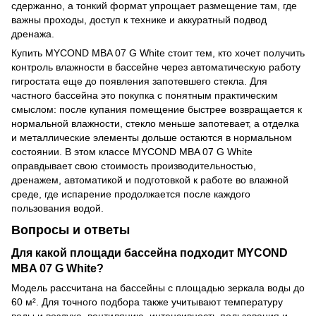
сдержанно, а тонкий формат упрощает размещение там, где
важны проходы, доступ к технике и аккуратный подвод
дренажа.
Купить MYCOND MBA 07 G White стоит тем, кто хочет получить
контроль влажности в бассейне через автоматическую работу
гигростата еще до появления запотевшего стекла. Для
частного бассейна это покупка с понятным практическим
смыслом: после купания помещение быстрее возвращается к
нормальной влажности, стекло меньше запотевает, а отделка
и металлические элементы дольше остаются в нормальном
состоянии. В этом классе MYCOND MBA 07 G White
оправдывает свою стоимость производительностью,
дренажем, автоматикой и подготовкой к работе во влажной
среде, где испарение продолжается после каждого
пользования водой.
Вопросы и ответы
Для какой площади бассейна подходит MYCOND
MBA 07 G White?
Модель рассчитана на бассейны с площадью зеркала воды до
60 м². Для точного подбора также учитывают температуру
воды и воздуха, вентиляцию, интенсивность пользования и