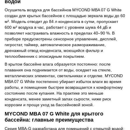
водой
Осушитель воздуха для бассейнов MYCOND MBA 07 G White
создан для крытых бассейнов с площадью зеркала воды до 60
м². Модель отводит до 84 л конденсата в сутки, пропускает
600 м³ воздуха в час, работает с уровнем шума 44 дБ и
позволяет настраивать влажность в пределах 40–90 %. В
приборе предусмотрены сенсорное управление, дисплей,
гигростат, таймер, автоматическое размораживание,
дренажный отвод конденсата, моющийся фильтр и
теплообменник с эпоксидным покрытием.
В крытом бассейне влага образуется постоянно: после
плавания она поднимается от воды, оседает на стекле,
металлических элементах, светильниках и отделке. MYCOND
MBA 07 G White постепенно убирает избыток влаги во время
работы, и помещение быстрее возвращается к комфортному
состоянию после купания. На практике это меньше
конденсата, менее заметный запах сырости, ниже риск
коррозии и проще уход за бассейновой зоной.
MYCOND MBA 07 G White для крытого
бассейна: главные преимущества
Серия MBA-G разработана для помещений с открытой водой: