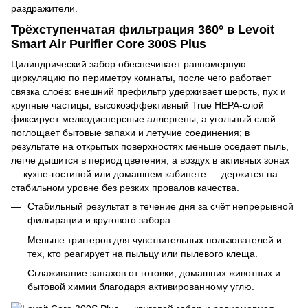
раздражители.
Трёхступенчатая фильтрация 360° в Levoit
Smart Air Purifier Core 300S Plus
Цилиндрический забор обеспечивает равномерную
циркуляцию по периметру комнаты, после чего работает
связка слоёв: внешний префильтр удерживает шерсть, пух и
крупные частицы, высокоэффективный True HEPA-слой
фиксирует мелкодисперсные аллергены, а угольный слой
поглощает бытовые запахи и летучие соединения; в
результате на открытых поверхностях меньше оседает пыль,
легче дышится в период цветения, а воздух в активных зонах
— кухне-гостиной или домашнем кабинете — держится на
стабильном уровне без резких провалов качества.
Стабильный результат в течение дня за счёт непрерывной
фильтрации и кругового забора.
Меньше триггеров для чувствительных пользователей и
тех, кто реагирует на пыльцу или пылевого клеща.
Сглаживание запахов от готовки, домашних животных и
бытовой химии благодаря активированному углю.