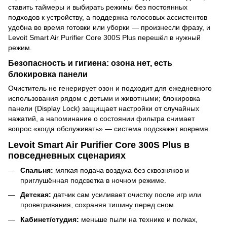
ставить таймеры и выбирать режимы без постоянных
подходов к устройству, а поддержка голосовых ассистентов
удобна во время готовки или уборки — произнесли фразу, и
Levoit Smart Air Purifier Core 300S Plus перешёл в нужный
режим.
Безопасность и гигиена: озона нет, есть
блокировка панели
Очиститель не генерирует озон и подходит для ежедневного
использования рядом с детьми и животными; блокировка
панели (Display Lock) защищает настройки от случайных
нажатий, а напоминание о состоянии фильтра снимает
вопрос «когда обслуживать» — система подскажет вовремя.
Levoit Smart Air Purifier Core 300S Plus в
повседневных сценариях
Спальня:
мягкая подача воздуха без сквозняков и
приглушённая подсветка в ночном режиме.
Детская:
датчик сам усиливает очистку после игр или
проветривания, сохраняя тишину перед сном.
Кабинет/студия:
меньше пыли на технике и полках,