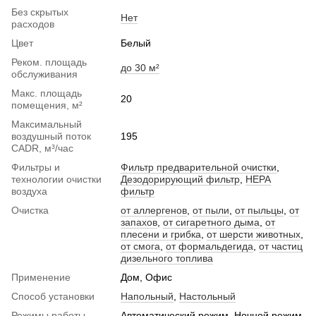
Без скрытых
Нет
расходов
Цвет
Белый
Реком. площадь
до 30 м²
обслуживания
Макс. площадь
20
помещения, м²
Максимальный
воздушный поток
195
CADR, м³/час
Фильтры и
Фильтр предварительной очистки
,
технологии очистки
Дезодорирующий фильтр
,
HEPA
воздуха
фильтр
Очистка
от аллергенов
,
от пыли
,
от пыльцы
,
от
запахов
,
от сигаретного дыма
,
от
плесени и грибка
,
от шерсти животных
,
от смога
,
от формальдегида
,
от частиц
дизельного топлива
Применение
Дом, Офис
Способ установки
Напольный
,
Настольный
Режимы работы
Автоматический режим, Ночной режим,