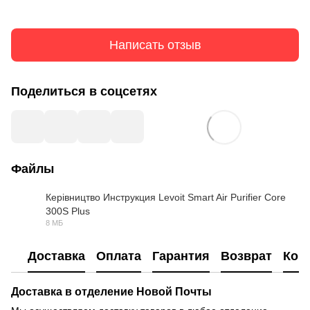
Написать отзыв
Поделиться в соцсетях
Файлы
Керівництво Инструкция Levoit Smart Air Purifier Core
300S Plus
PDF
8 МБ
Доставка
Оплата
Гарантия
Возврат
Кон
Доставка в отделение Новой Почты