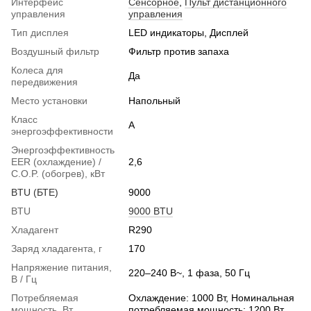
Интерфейс
Сенсорное
,
Пульт дистанционного
управления
управления
Тип дисплея
LED индикаторы, Дисплей
Воздушный фильтр
Фильтр против запаха
Колеса для
Да
передвижения
Место установки
Напольный
Класс
A
энергоэффективности
Энергоэффективность
EER (охлаждение) /
2,6
C.O.P. (обогрев), кВт
BTU (БТЕ)
9000
BTU
9000 BTU
Хладагент
R290
Заряд хладагента, г
170
Напряжение питания,
220–240 В~, 1 фаза, 50 Гц
В / Гц
Потребляемая
Охлаждение: 1000 Вт, Номинальная
мощность, Вт
потребляемая мощность: 1200 Вт.