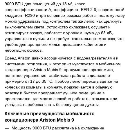
9000 BTU для помещений до 18 м², класс
энергоэффективности A, коэффициент EER 2.6, современный
хладагент R290 и три основных режима работы, поэтому жару
можно удерживать под контролем так же легко, как щелкнуть
выключателем света. Устройство охлаждает, осушает и
вентилирует воздух, работает с уровнем шума до 63 дБ,
управляется с пульта и не требует капитального монтажа, что
удобно для арендного жилья, домашних кабинетов и
небольших офисов.
Бренд Ariston давно ассоциируется с водонагревателями и
системами отопления, и этот опыт чувствуется в мобильном
кондиционере Ariston Mobis 9: продуманная эргономика,
понятное управление, стабильная работа в диапазоне
примерно от 17 до 35 °C. Прибор легко перекатывается на
колесах из комнаты в комнату, подключается в обычную
розетку и быстро превращает душное помещение в
пространство, где можно спокойно работать, отдыхать или
укладывать ребенка спать без ощущения духоты.
Ключевые преимущества мобильного
кондиционера Ariston Mobis 9
Мощность 9000 BTU рассчитана на охлаждение