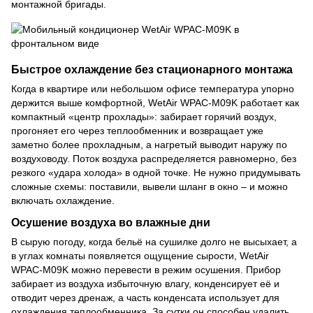
монтажной бригады.
Быстрое охлаждение без стационарного монтажа
Когда в квартире или небольшом офисе температура упорно
держится выше комфортной, WetAir WPAC-M09K работает как
компактный «центр прохлады»: забирает горячий воздух,
прогоняет его через теплообменник и возвращает уже
заметно более прохладным, а нагретый выводит наружу по
воздуховоду. Поток воздуха распределяется равномерно, без
резкого «удара холода» в одной точке. Не нужно придумывать
сложные схемы: поставили, вывели шланг в окно – и можно
включать охлаждение.
Осушение воздуха во влажные дни
В сырую погоду, когда бельё на сушилке долго не высыхает, а
в углах комнаты появляется ощущение сырости, WetAir
WPAC-M09K можно перевести в режим осушения. Прибор
забирает из воздуха избыточную влагу, конденсирует её и
отводит через дренаж, а часть конденсата использует для
охлаждения теплообменника. За сутки он способен удалить