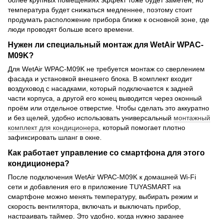
более крупных помещениях эффект тоже будет заметен, но
температура будет снижаться медленнее, поэтому стоит
продумать расположение прибора ближе к основной зоне, где
люди проводят больше всего времени.
Нужен ли специальный монтаж для WetAir WPAC-
M09K?
Для WetAir WPAC-M09K не требуется монтаж со сверлением
фасада и установкой внешнего блока. В комплект входит
воздуховод с насадками, который подключается к задней
части корпуса, а другой его конец выводится через оконный
проём или отдельное отверстие. Чтобы сделать это аккуратно
и без щелей, удобно использовать универсальный
монтажный
комплект для кондиционера
, который помогает плотно
зафиксировать шланг в окне.
Как работает управление со смартфона для этого
кондиционера?
После подключения WetAir WPAC-M09K к домашней Wi-Fi
сети и добавления его в приложение TUYASMART на
смартфоне можно менять температуру, выбирать режим и
скорость вентилятора, включать и выключать прибор,
настраивать таймер. Это удобно, когда нужно заранее