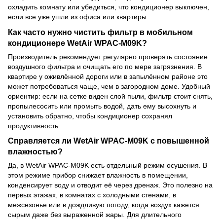
охладить комнату или убедиться, что кондиционер выключен,
если все уже ушли из офиса или квартиры.
Как часто нужно чистить фильтр в мобильном
кондиционере WetAir WPAC-M09K?
Производитель рекомендует регулярно проверять состояние
воздушного фильтра и очищать его по мере загрязнения. В
квартире у оживлённой дороги или в запылённом районе это
может потребоваться чаще, чем в загородном доме. Удобный
ориентир: если на сетке виден слой пыли, фильтр стоит снять,
пропылесосить или промыть водой, дать ему высохнуть и
установить обратно, чтобы кондиционер сохранял
продуктивность.
Справляется ли WetAir WPAC-M09K с повышенной
влажностью?
Да, в WetAir WPAC-M09K есть отдельный режим осушения. В
этом режиме прибор снижает влажность в помещении,
конденсирует воду и отводит её через дренаж. Это полезно на
первых этажах, в комнатах с холодными стенами, в
межсезонье или в дождливую погоду, когда воздух кажется
сырым даже без выраженной жары. Для длительного