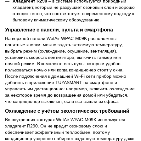
Хладагент R290
– в системе используется природный
хладагент, который не разрушает озоновый слой и хорошо
отводит тепло, что соответствует современному подходу к
бытовому климатическому оборудованию.
Управление с панели, пульта и смартфона
На верхней панели WetAir WPAC-M09K расположены
понятные кнопки: можно задать желаемую температуру,
выбрать режим (охлаждение, осушение, вентиляция),
установить скорость вентилятора, включить таймер или
ночной режим. В комплекте есть пульт, которым удобно
пользоваться ночью или когда кондиционер стоит у окна.
После подключения к домашней Wi-Fi сети прибор можно
добавить в приложение TUYASMART на смартфоне и
управлять им дистанционно: например, включить охлаждение
за некоторое время до возвращения домой или убедиться,
что кондиционер выключен, если все вышли из офиса.
Охлаждение с учётом экологических требований
Во внутренних контурах WetAir WPAC-M09K используется
хладагент R290. Он не вредит озоновому слою и
обеспечивает эффективный теплообмен, поэтому
кондиционер уверенно набирает заданную температуру даже