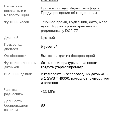
Расчетные
Прогноз погоды
,
Индекс комфорта
,
показатели и
Предупреждение об оледенении
метеофункции
Функции часов
Текущее время
,
Будильник
,
Дата
,
Фаза
луны
,
Корректировка времени по
радиосигналу DCF-77
Дисплей
Цветной
Подсветка
5 уровней
дисплея
Особенности
Выносной датчик беспроводной
Функциональность
Датчик температуры и влажности
датчиков
воздуха (термогигрометр)
Внешний датчик
В комплекте 3 беспроводных датчика 2-
в-1 SWS TH6300: измеряет температуру
и влажность
Частота
433 МГц
радиосвязи
Дальность
беспроводной
80
связи, м