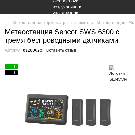
Метеостанции, термометры, гигрометры
Метеостанции
Ме
Метеостанция Sencor SWS 6300 с
тремя беспроводными датчиками
Артикул:
81280028
Оставить отзыв
3
3