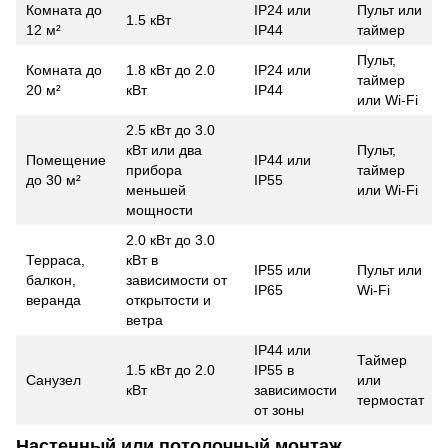
Комната до
IP24 или
Пульт или
1.5 кВт
12 м²
IP44
таймер
Пульт,
Комната до
1.8 кВт до 2.0
IP24 или
таймер
20 м²
кВт
IP44
или Wi-Fi
2.5 кВт до 3.0
кВт или два
Пульт,
Помещение
IP44 или
прибора
таймер
до 30 м²
IP55
меньшей
или Wi-Fi
мощности
2.0 кВт до 3.0
Терраса,
кВт в
IP55 или
Пульт или
балкон,
зависимости от
IP65
Wi-Fi
веранда
открытости и
ветра
IP44 или
Таймер
1.5 кВт до 2.0
IP55 в
Санузел
или
кВт
зависимости
термостат
от зоны
Настенный или потолочный монтаж