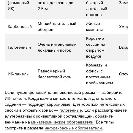
(ламповый
поток для зоны до
быстрый
Замет
ИК)
2.5 м
локальный
прогрев
Мягкий длительный
Жилые
Карбоновый
Умере
обогрев
комнаты
Короткие
Очень интенсивный
сессии на
Галогенный
Выраж
локальный поток
открытом
воздухе
Комнаты и
Равномерный
офисы с
ИК-панель
Отсутс
бессветовой фон
постоянным
пребыванием
Если нужен фоновый длинноволновый режим — выбирайте
ИК-панели
. Когда важна мягкость тепла для длительного
сидения — подойдут
карбоновые
. Для коротких интенсивных
сессий в открытых зонах —
галогенные
. Если рассматриваете
альтернативы с конвективной составляющей, обратите
внимание на
микатермические обогреватели
. Все типы
смотрите в разделе
инфракрасные обогреватели
.