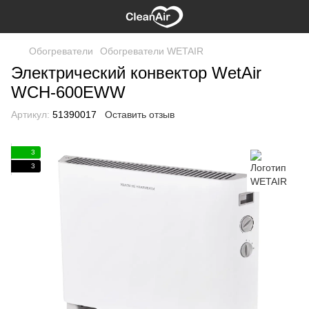
Обогреватели
Обогреватели WETAIR
Электрический конвектор WetAir
WСH-600EWW
Артикул:
51390017
Оставить отзыв
3
3