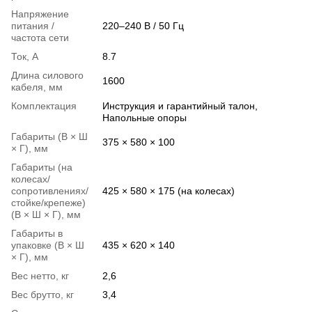
Напряжение
питания /
220–240 В / 50 Гц
частота сети
Ток, А
8.7
Длина силового
1600
кабеля, мм
Комплектация
Инструкция и гарантийный талон,
Напольные опоры
Габариты (В × Ш
375 × 580 × 100
× Г), мм
Габариты (на
колесах/
сопротивлениях/
425 × 580 × 175 (на колесах)
стойке/крепеже)
(В × Ш × Г), мм
Габариты в
упаковке (В × Ш
435 × 620 × 140
× Г), мм
Вес нетто, кг
2,6
Вес брутто, кг
3,4