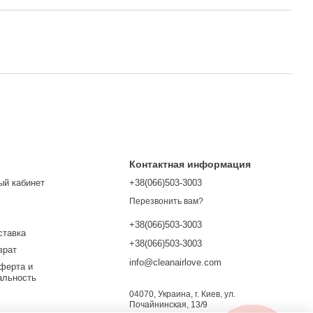
Контактная информация
ый кабинет
+38(066)503-3003
Перезвонить вам?
+38(066)503-3003
ставка
+38(066)503-3003
врат
info@cleanairlove.com
ферта и
альность
04070, Украина, г. Киев, ул.
Почайнинская, 13/9