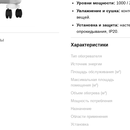
Уровни мощности:
1000 / 
Увлажнение и сушка:
конт
вещей.
Установка и защита:
насте
опрокидывания, IP20.
лы
Характеристики
Тип обогревателя
Источник энергии
Площадь обслуживания (м²)
Максимальная площадь
помещения (м²)
Объем обогрева (м³)
Мощность потребления
Назначение
Области применения
Установка