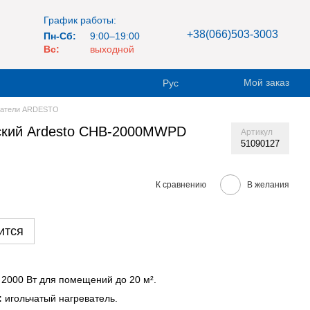
График работы:
+38(066)503-3003
Пн-Сб:
9:00–19:00
Вс:
выходной
Мой заказ
Рус
ватели ARDESTO
еский Ardesto CHB-2000MWPD
Артикул
51090127
К сравнению
В желания
ится
2000 Вт для помещений до 20 м².
:
игольчатый нагреватель.