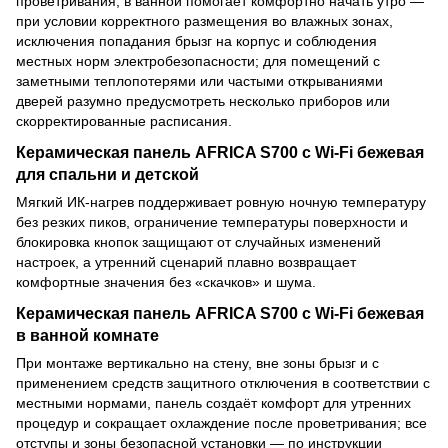
проветривания; в ванной помогает комфортно начать утро —
при условии корректного размещения во влажных зонах,
исключения попадания брызг на корпус и соблюдения
местных норм электробезопасности; для помещений с
заметными теплопотерями или частыми открываниями
дверей разумно предусмотреть несколько приборов или
скорректированные расписания.
Керамическая панель AFRICA S700 с Wi-Fi бежевая
для спальни и детской
Мягкий ИК-нагрев поддерживает ровную ночную температуру
без резких пиков, ограничение температуры поверхности и
блокировка кнопок защищают от случайных изменений
настроек, а утренний сценарий плавно возвращает
комфортные значения без «скачков» и шума.
Керамическая панель AFRICA S700 с Wi-Fi бежевая
в ванной комнате
При монтаже вертикально на стену, вне зоны брызг и с
применением средств защитного отключения в соответствии с
местными нормами, панель создаёт комфорт для утренних
процедур и сокращает охлаждение после проветривания; все
отступы и зоны безопасной установки — по инструкции