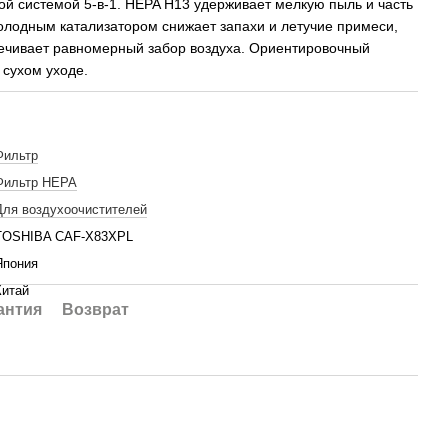
й системой 5-в-1. HEPA H13 удерживает мелкую пыль и часть
холодным катализатором снижает запахи и летучие примеси,
чивает равномерный забор воздуха. Ориентировочный
 сухом уходе.
Фильтр
Фильтр НЕРА
Для воздухоочистителей
TOSHIBA CAF-X83XPL
Япония
Китай
антия
Возврат