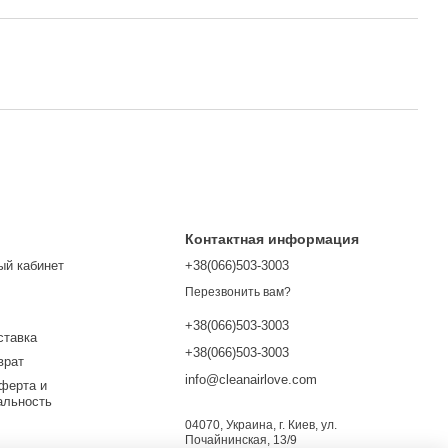
Контактная информация
ый кабинет
+38(066)503-3003
Перезвонить вам?
+38(066)503-3003
ставка
+38(066)503-3003
врат
info@cleanairlove.com
ферта и
альность
04070, Украина, г. Киев, ул.
Почайнинская, 13/9