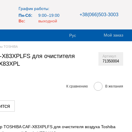
График работы:
+38(066)503-3003
Пн-Сб:
9:00–19:00
Вс:
выходной
Мой заказ
Рус
ры TOSHIBA
-X83XPLFS для очистителя
Артикул
71350004
-X83XPL
К сравнению
В желания
ится
 TOSHIBA CAF-X83XPLFS для очистителя воздуха Toshiba