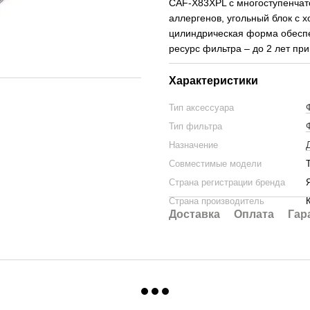
CAF-X83XPL с многоступенчато
аллергенов, угольный блок с 
цилиндрическая форма обеспе
ресурс фильтра – до 2 лет при
Характеристики
Тип аксессуара
Тип фильтра
Назначение
Совместимые модели
Страна регистрации бренда
Страна производитель
Доставка
Оплата
Гар