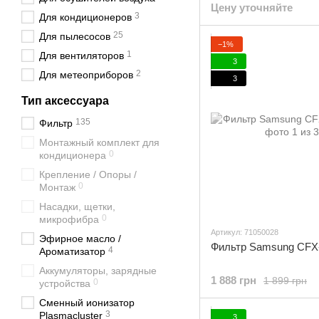
Цену уточняйте
3
Для кондиционеров
25
Для пылесосов
−1%
1
Для вентиляторов
3
2
Для метеоприборов
3
Тип аксессуара
135
Фильтр
Монтажный комплект для
0
кондиционера
Крепление / Опоры /
0
Монтаж
Насадки, щетки,
0
микрофибра
Артикул: 71050028
Эфирное масло /
Фильтр Samsung CFX
4
Ароматизатор
Аккумуляторы, зарядные
1 888 грн
1 899 грн
0
устройства
Сменный ионизатор
3
Plasmacluster
3