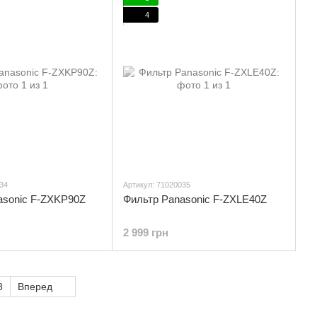
4
34
Артикул: 71020035
asonic F-ZXKP90Z
Фильтр Panasonic F-ZXLE40Z
2 999 грн
8
Вперед