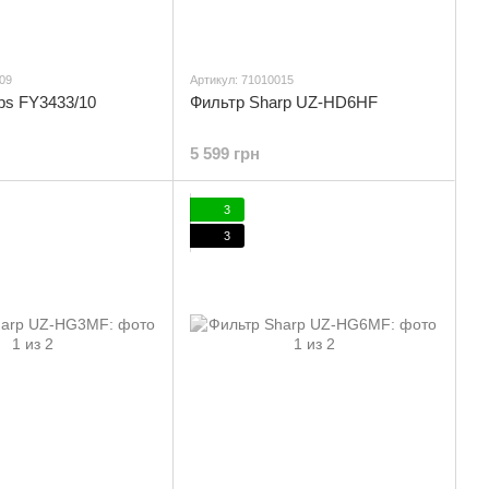
09
Артикул: 71010015
ips FY3433/10
Фильтр Sharp UZ-HD6HF
5 599 грн
3
3