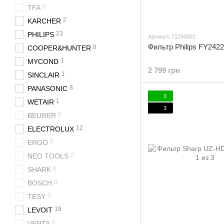
0
TFA
2
KARCHER
23
PHILIPS
Артикул: 71260001
Фильтр Philips FY2422
8
COOPER&HUNTER
1
MYCOND
2 799 грн
1
SINCLAIR
8
PANASONIC
3
1
WETAIR
3
0
BEURER
12
ELECTROLUX
0
ERGO
0
NEO TOOLS
0
SHARK
0
BOSCH
0
TESY
18
LEVOIT
0
VENTA