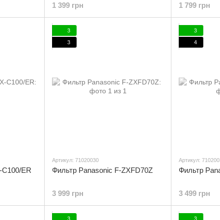
1 399 грн
1 799 грн
3
3
3
4
Артикул: 71020030
Артикул: 710200
-C100/ER
Фильтр Panasonic F-ZXFD70Z
Фильтр Pan
3 999 грн
3 499 грн
3
3