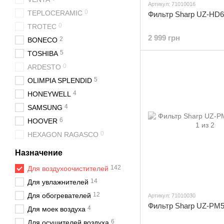
Артикул: 71010016
0
TEPLOCERAMIC
Фильтр Sharp UZ-HD
0
TROTEC
2 999 грн
2
BONECO
5
TOSHIBA
0
ARDESTO
5
OLIMPIA SPLENDID
4
HONEYWELL
4
SAMSUNG
6
HOOVER
0
HEXAGON RAGASCO
Назначение
142
Для воздухоочистителей
14
Для увлажнителей
12
Для обогревателей
Артикул: 71010030
Фильтр Sharp UZ-PM
4
Для моек воздуха
6
Для осушителей воздуха