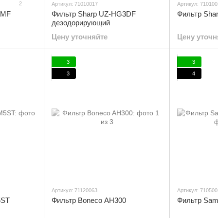
2
Артикул: 71010017
Артикул: 710100
6MF
Фильтр Sharp UZ-HG3DF
Фильтр Sha
дезодорирующий
Цену уточняйте
Цену уточн
3
3
3
4
Артикул: 71120063
Артикул: 710500
5ST
Фильтр Boneco AH300
Фильтр Sam