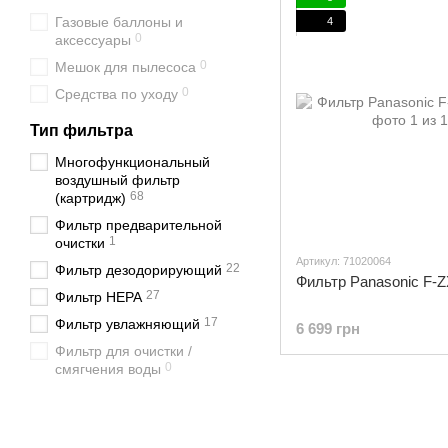
Газовые баллоны и
4
0
аксессуары
0
Мешок для пылесоса
0
Средства по уходу
Тип фильтра
Многофункциональный
воздушный фильтр
68
(картридж)
Фильтр предварительной
1
очистки
Артикул: 71020064
22
Фильтр дезодорирующий
Фильтр Panasonic F-
27
Фильтр НЕРА
17
Фильтр увлажняющий
6 699 грн
Фильтр для очистки /
0
смягчения воды