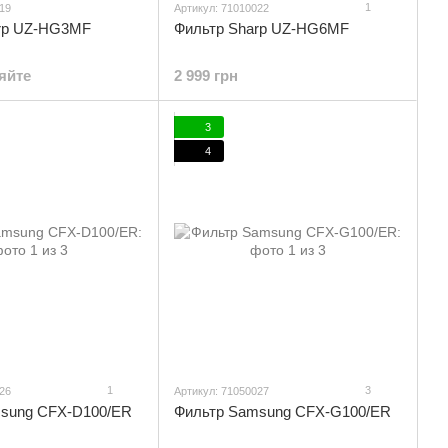
1
19
Артикул: 71010022
rp UZ-HG3MF
Фильтр Sharp UZ-HG6MF
яйте
2 999 грн
3
4
1
3
26
Артикул: 71050027
sung CFX-D100/ER
Фильтр Samsung CFX-G100/ER