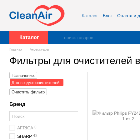
Перейти к основному контенту
Каталог
Блог
Оплата и д
Публичная оферта и кон
Каталог
Главная
Аксессуары
Фильтры для очистителей 
Назначение:
Для воздухоочистителей
Очистить фильтр
Бренд
0
AFRICA
42
SHARP