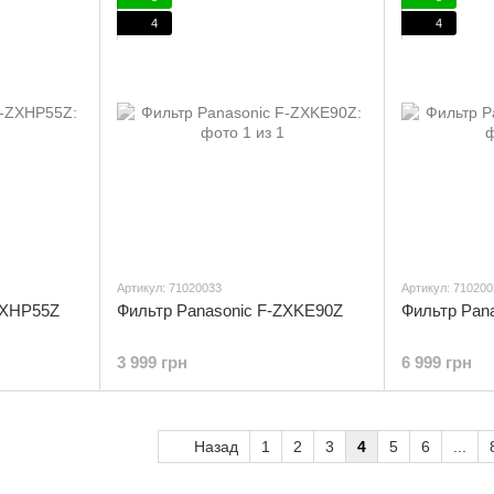
4
4
Артикул: 71020033
Артикул: 710200
ZXHP55Z
Фильтр Panasonic F-ZXKE90Z
Фильтр Pan
3 999 грн
6 999 грн
Назад
1
2
3
4
5
6
...