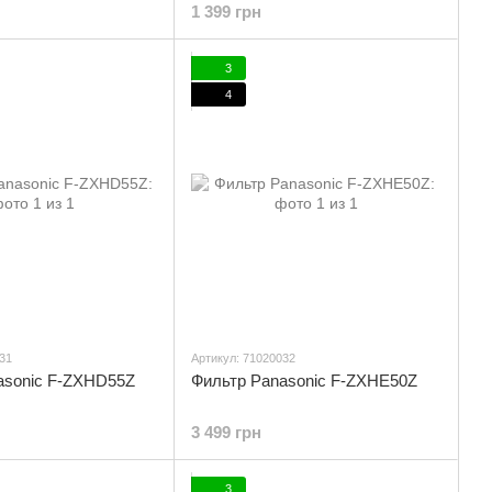
1 399 грн
3
4
31
Артикул: 71020032
asonic F-ZXHD55Z
Фильтр Panasonic F-ZXHE50Z
3 499 грн
3