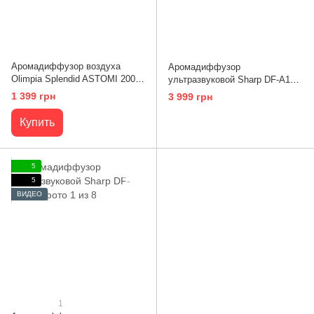
Аромадиффузор воздуха
Аромадиффузор
Olimpia Splendid ASTOMI 200
ультразвуковой Sharp DF-A1E-
(OS-99406)
W
1 399 грн
3 999 грн
Купить
5
5
ВИДЕО
1