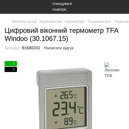
Метеостанції, термометри, гігрометри
Термометри
Термом
Цифровий віконний термометр TFA
Windoo (30.1067.15)
Артикул:
81680241
Написати відгук
3
3