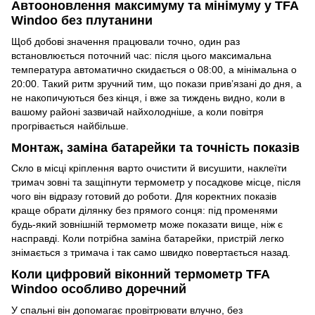
Автооновлення максимуму та мінімуму у TFA
Windoo без плутанини
Щоб добові значення працювали точно, один раз
встановлюється поточний час: після цього максимальна
температура автоматично скидається о 08:00, а мінімальна о
20:00. Такий ритм зручний тим, що покази прив’язані до дня, а
не накопичуються без кінця, і вже за тиждень видно, коли в
вашому районі зазвичай найхолодніше, а коли повітря
прогрівається найбільше.
Монтаж, заміна батарейки та точність показів
Скло в місці кріплення варто очистити й висушити, наклеїти
тримач зовні та защіпнути термометр у посадкове місце, після
чого він відразу готовий до роботи. Для коректних показів
краще обрати ділянку без прямого сонця: під променями
будь-який зовнішній термометр може показати вище, ніж є
насправді. Коли потрібна заміна батарейки, пристрій легко
знімається з тримача і так само швидко повертається назад.
Коли цифровий віконний термометр TFA
Windoo особливо доречний
У спальні він допомагає провітрювати влучно, без