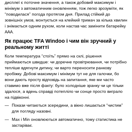
дисплеї є поточне значення, а також добовий максимум і
мінімум з автоматичним оновленням, тож легко зрозуміти, як
“поводилася” погода протягом дня. Прилад стійкий до
зовнішніх умов, монтується на клейкий тримач за кілька хвилин
і знімається одним рухом, коли настав час замінити батарейку
AAA.
Як працює TFA Windoo і чим він зручний у
реальному житті
Коли температура “стоїть” прямо на склі, рішення
приймаються швидше: чи доречне провітрювання, чи потрібно
тепліше вдягнути дитину, чи варто переносити ранкову
пробіжку. Добові максимум і мінімум тут не для галочки, бо
вони дають просту відповідь на запитання, яке ми часто
ставимо вже після факту: було холодніше зранку чи це тільки
здалося, а вдень справді потепліло чи сонце просто виграло
на підвіконні.
Покази читаються зсередини, а вікно лишається “чистим”
для погляду назовні.
Max і Min оновлюються автоматично, тому статистика не
застаріває.