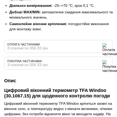
Діапазон вимірювання:
-25–+70 °C, крок 0,1 °C.
Добові MAX/MIN:
автоматичне скидання максимального та
мінімального значень.
Самоклейне віконне кріплення:
погодостійке виконання
для монтажу зовні.
ОПЛАТА ЧАСТИНАМИ
3 платежі по 356.33 грн
ПОКУПКА ЧАСТИНАМИ
3 платежі по 356.33 грн
Опис
Цифровий віконний термометр TFA Windoo
(30.1067.15) для щоденного контролю погоди
Цифровий віконний термометр TFA Windoo кріпиться ззовні на
віконне скло, а температуру видно з кімнати великими, чіткими
цифрами, без потреби відчиняти вікно чи виходити надвір. На