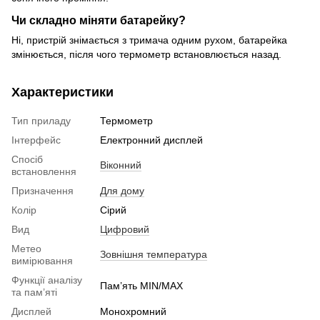
Чи складно міняти батарейку?
Ні, пристрій знімається з тримача одним рухом, батарейка
змінюється, після чого термометр встановлюється назад.
Характеристики
Тип приладу
Термометр
Інтерфейс
Електронний дисплей
Спосіб
Віконний
встановлення
Призначення
Для дому
Колір
Сірий
Вид
Цифровий
Метео
Зовнішня температура
вимірювання
Функції аналізу
Пам’ять MIN/MAX
та пам’яті
Дисплей
Монохромний