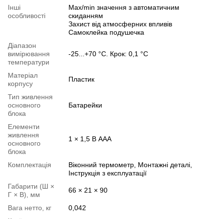
Інші
Max/min значення з автоматичним
особливості
скиданням
Захист від атмосферних впливів
Самоклейка подушечка
Діапазон
вимірювання
-25...+70 °C. Крок: 0,1 °C
температури
Матеріал
Пластик
корпусу
Тип живлення
основного
Батарейки
блока
Елементи
живлення
1 × 1,5 В AAA
основного
блока
Комплектація
Віконний термометр, Монтажні деталі,
Інструкція з експлуатації
Габарити (Ш ×
66 × 21 × 90
Г × В), мм
Вага нетто, кг
0,042