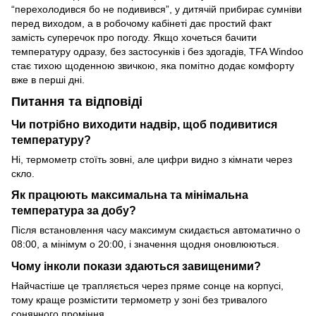
“перехолодився бо не подивився”, у дитячій прибирає сумніви
перед виходом, а в робочому кабінеті дає простий факт
замість суперечок про погоду. Якщо хочеться бачити
температуру одразу, без застосунків і без здогадів, TFA Windoo
стає тихою щоденною звичкою, яка помітно додає комфорту
вже в перші дні.
Питання та відповіді
Чи потрібно виходити надвір, щоб подивитися
температуру?
Ні, термометр стоїть зовні, але цифри видно з кімнати через
скло.
Як працюють максимальна та мінімальна
температура за добу?
Після встановлення часу максимум скидається автоматично о
08:00, а мінімум о 20:00, і значення щодня оновлюються.
Чому інколи покази здаються завищеними?
Найчастіше це трапляється через пряме сонце на корпусі,
тому краще розмістити термометр у зоні без тривалого
сонячного проміння.