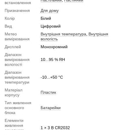
Настільний
,
Настінний
встановлення
Призначення
Для дому
Колір
Білий
Вид
Цифровий
Метео
Внутрішня температура
,
Внутрішня
вимірювання
вологість
Дисплей
Монохромний
Діапазон
вимірювання
10...95 % RH
вологості
Діапазон
вимірювання
-10...+50 °C
температури
Матеріал
Пластик
корпусу
Тип живлення
основного
Батарейки
блока
Елементи
живлення
1 × 3 В CR2032