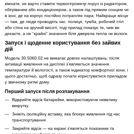
кімнати, не варто ставити термогігрометр поруч із радіатором,
обігрівачем або кондиціонером, а також під прямим сонцем чи
в зоні, де на корпус постійно потрапляє пара. Найкраще місце
— там, де люди проводять час: полиця, тумба, робочий стіл
або стіна на зручній висоті, тоді прилад показує те, чим ви
дихаєте, а не “крайні” значення біля джерела тепла чи вологи.
Запуск і щоденне користування без зайвих
дій
Модель 30.5060.02 не вимагає довгих налаштувань: після
активації живлення на дисплеї з’являються значення
температури й вологості, а також індикатор комфортної зони, і
цього достатньо, щоб одразу почати користуватися приладом
у звичному ритмі дому.
Перший запуск після розпакування
Відкрийте відсік батарейки, використовуючи невелику
викрутку.
Зніміть ізоляційну вставку, яка блокує живлення під час
транспортування.
Закрийте відсік — на екрані з’являться показники та