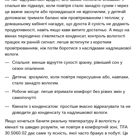
спальні він підказує, коли повітря стало занадто сухим і через
це важче заснути або прокидаєшся не відпочилим; у дитячій
допомагає тримати баланс між провітрюванням і теплом; у
домашньому кабінеті нагадує, що духота й сухість не додають
продуктивності, навіть якщо кави випито достатньо. А якщо на
вікнах періодично з’являється конденсат, контроль вологості
працює як ранній сигнал: легше встигнути з коротким
провітрюванням, ніж потім боротися з наслідками надлишкової
вологи.
Спальня: менше відчуття сухості зранку, рівніший сон у
сезон опалення.
Дитяча: зрозуміло, коли повітря пересушене або, навпаки,
стало занадто вологим.
Робоче місце: легше втримати комфорт без різких змін у
самопочутті.
Кімнати з конденсатом: простіше вчасно відреагувати та не
доводити до конденсату та надлишкової вологи.
Якщо хочеться бачити реальну температуру й вологість у
кімнаті та швидко розуміти, чи повітря в комфортній зоні, TFA
30.5060.02 дає саме ту ясність, якої часто бракує в побуті. Це