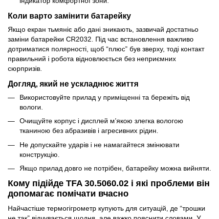
індикатор комфортної зони.
Коли варто замінити батарейку
Якщо екран тьмяніє або дані зникають, зазвичай достатньо
заміни батарейки CR2032. Під час встановлення важливо
дотриматися полярності, щоб “плюс” був зверху, тоді контакт
правильний і робота відновлюється без неприємних
сюрпризів.
Догляд, який не ускладнює життя
Використовуйте прилад у приміщенні та бережіть від
вологи.
Очищуйте корпус і дисплей м’якою злегка вологою
тканиною без абразивів і агресивних рідин.
Не допускайте ударів і не намагайтеся змінювати
конструкцію.
Якщо прилад довго не потрібен, батарейку можна вийняти.
Кому підійде TFA 30.5060.02 і які проблеми він
допомагає помічати вчасно
Найчастіше термогігрометр купують для ситуацій, де “трошки
не так” відчувається щодня, але важко пояснити словами. У