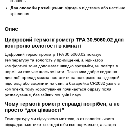
значень.
Два способи розміщення:
відкидна підставка або настінне
кріплення.
Опис
Цифровий термогігрометр TFA 30.5060.02 для
контролю вологості в кімнаті
Цифровий термогігрометр TFA 30.5060.02 показує
температуру та вологість у приміщенні, а індикатор
комфортної зони допомагає швидко зрозуміти, чи повітря в
нормі, чи вже час щось змінити. Показники добре видно на
дисплеї, прилад можна поставити на поверхню на відкидній
підставці або закріпити на стіні, а батарейка CR2032 уже є в
комплекті, тому користування починається одразу після
розпакування, без зайвих пошуків і пауз.
Чому термогігрометр справді потрібен, а не
просто “для цікавості”
Температуру ми відчуваємо миттєво, а от вологість часто
підкрадається тихо: сьогодні ніби все нормально, а завтра