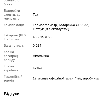
основного
блока
Батарейки
входять до
Так
комплекту
Комплектація
Термогігрометр, Батарейка CR2032,
Інструкція з експлуатації
Габарити (Ш ×
45 × 15 × 58
Г × В), мм
Вага нетто, кг
0,024
Країна
реєстрації
Німеччина
бренду
Країна
Китай
виробник
Гарантійний
12 місяців офіційної гарантії від виробника
термін
Відгуки