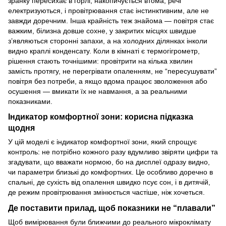
зранку пересихає в горлі, накопичується втома, речі
електризуються, і провітрювання стає інстинктивним, але не
завжди доречним. Інша крайність теж знайома — повітря стає
важким, білизна довше сохне, у закритих місцях швидше
з’являються сторонні запахи, а на холодних ділянках інколи
видно краплі конденсату. Коли в кімнаті є термогігрометр,
рішення стають точнішими: провітрити на кілька хвилин
замість протягу, не перегрівати опаленням, не “пересушувати”
повітря без потреби, а якщо вдома працює зволоження або
осушення — вмикати їх не навмання, а за реальними
показниками.
Індикатор комфортної зони: корисна підказка
щодня
У цій моделі є індикатор комфортної зони, який спрощує
контроль: не потрібно кожного разу вдумливо звіряти цифри та
згадувати, що вважати нормою, бо на дисплеї одразу видно,
чи параметри близькі до комфортних. Це особливо доречно в
спальні, де сухість від опалення швидко псує сон, і в дитячій,
де режим провітрювання змінюється частіше, ніж хочеться.
Де поставити прилад, щоб показники не “плавали”
Щоб вимірювання були ближчими до реального мікроклімату