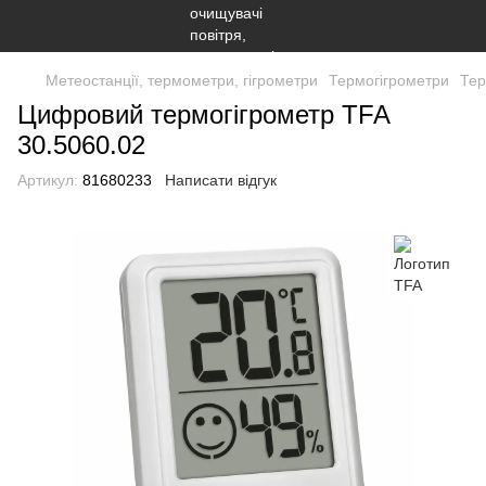
Метеостанції, термометри, гігрометри
Термогігрометри
Тер
Цифровий термогігрометр TFA
30.5060.02
Артикул:
81680233
Написати відгук