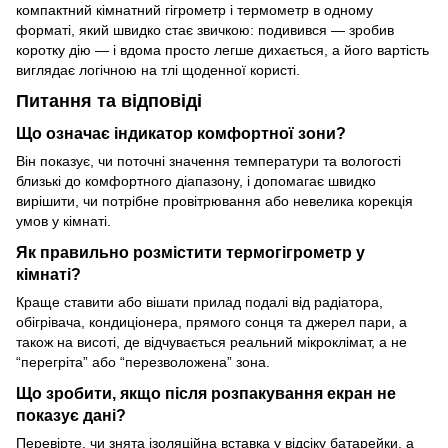
компактний кімнатний гігрометр і термометр в одному
форматі, який швидко стає звичкою: подивився — зробив
коротку дію — і вдома просто легше дихається, а його вартість
виглядає логічною на тлі щоденної користі.
Питання та відповіді
Що означає індикатор комфортної зони?
Він показує, чи поточні значення температури та вологості
близькі до комфортного діапазону, і допомагає швидко
вирішити, чи потрібне провітрювання або невелика корекція
умов у кімнаті.
Як правильно розмістити термогігрометр у
кімнаті?
Краще ставити або вішати прилад подалі від радіатора,
обігрівача, кондиціонера, прямого сонця та джерел пари, а
також на висоті, де відчувається реальний мікроклімат, а не
“перегріта” або “перезволожена” зона.
Що зробити, якщо після розпакування екран не
показує дані?
Перевірте, чи знята ізоляційна вставка у відсіку батарейки, а