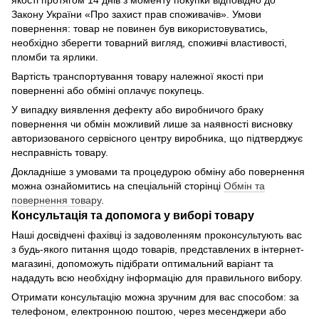
якості протягом 14 днів з моменту покупки відповідно до
Закону України «Про захист прав споживачів». Умови
повернення: товар не повинен був використовуватись,
необхідно зберегти товарний вигляд, споживчі властивості,
пломби та ярлики.
Вартість транспортування товару належної якості при
поверненні або обміні оплачує покупець.
У випадку виявлення дефекту або виробничого браку
повернення чи обмін можливий лише за наявності висновку
авторизованого сервісного центру виробника, що підтверджує
несправність товару.
Докладніше з умовами та процедурою обміну або повернення
можна ознайомитись на спеціальній сторінці
Обмін та
повернення товару
.
Консультація та допомога у виборі товару
Наші досвідчені фахівці із задоволенням проконсультують вас
з будь-якого питання щодо товарів, представлених в інтернет-
магазині, допоможуть підібрати оптимальний варіант та
нададуть всю необхідну інформацію для правильного вибору.
Отримати консультацію можна зручним для вас способом: за
телефоном, електронною поштою, через месенджери або