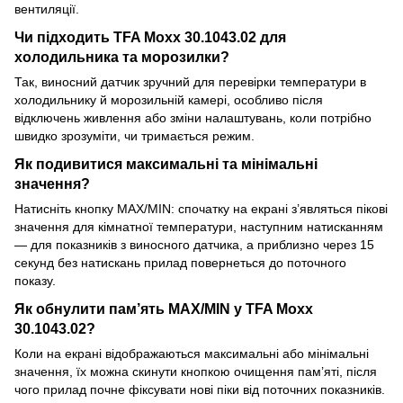
вентиляції.
Чи підходить TFA Moxx 30.1043.02 для
холодильника та морозилки?
Так, виносний датчик зручний для перевірки температури в
холодильнику й морозильній камері, особливо після
відключень живлення або зміни налаштувань, коли потрібно
швидко зрозуміти, чи тримається режим.
Як подивитися максимальні та мінімальні
значення?
Натисніть кнопку MAX/MIN: спочатку на екрані з’являться пікові
значення для кімнатної температури, наступним натисканням
— для показників з виносного датчика, а приблизно через 15
секунд без натискань прилад повернеться до поточного
показу.
Як обнулити пам’ять MAX/MIN у TFA Moxx
30.1043.02?
Коли на екрані відображаються максимальні або мінімальні
значення, їх можна скинути кнопкою очищення пам’яті, після
чого прилад почне фіксувати нові піки від поточних показників.