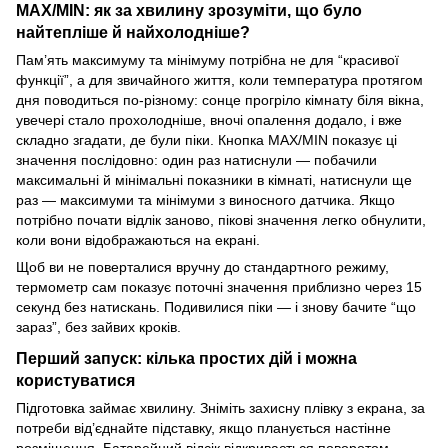
MAX/MIN: як за хвилину зрозуміти, що було
найтепліше й найхолодніше?
Пам’ять максимуму та мінімуму потрібна не для “красивої
функції”, а для звичайного життя, коли температура протягом
дня поводиться по-різному: сонце прогріло кімнату біля вікна,
увечері стало прохолодніше, вночі опалення додало, і вже
складно згадати, де були піки. Кнопка MAX/MIN показує ці
значення послідовно: один раз натиснули — побачили
максимальні й мінімальні показники в кімнаті, натиснули ще
раз — максимуми та мінімуми з виносного датчика. Якщо
потрібно почати відлік заново, пікові значення легко обнулити,
коли вони відображаються на екрані.
Щоб ви не поверталися вручну до стандартного режиму,
термометр сам показує поточні значення приблизно через 15
секунд без натискань. Подивилися піки — і знову бачите “що
зараз”, без зайвих кроків.
Перший запуск: кілька простих дій і можна
користуватися
Підготовка займає хвилину. Зніміть захисну плівку з екрана, за
потреби від’єднайте підставку, якщо планується настінне
розміщення. Батарейний відсік відкривається поворотом