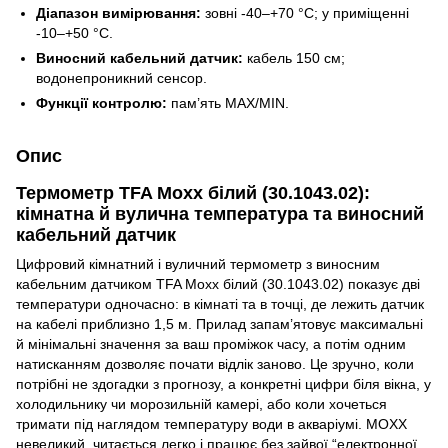
Діапазон вимірювання:
зовні -40–+70 °C; у приміщенні
-10–+50 °C.
Виносний кабельний датчик:
кабель 150 см;
водонепроникний сенсор.
Функції контролю:
пам’ять MAX/MIN.
Опис
Термометр TFA Moxx білий (30.1043.02):
кімнатна й вулична температура та виносний
кабельний датчик
Цифровий кімнатний і вуличний термометр з виносним
кабельним датчиком TFA Moxx білий (30.1043.02) показує дві
температури одночасно: в кімнаті та в точці, де лежить датчик
на кабелі приблизно 1,5 м. Прилад запам’ятовує максимальні
й мінімальні значення за ваш проміжок часу, а потім одним
натисканням дозволяє почати відлік заново. Це зручно, коли
потрібні не здогадки з прогнозу, а конкретні цифри біля вікна, у
холодильнику чи морозильній камері, або коли хочеться
тримати під наглядом температуру води в акваріумі. MOXX
невеликий, читається легко і працює без зайвої “електронної