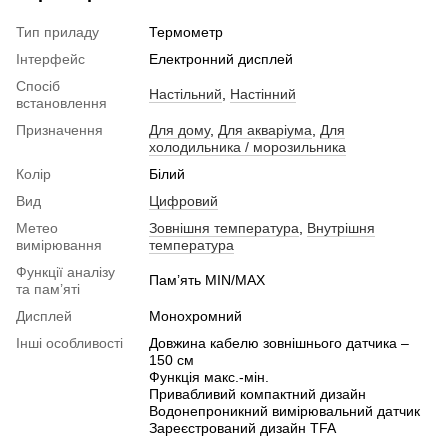
Тип приладу
Термометр
Інтерфейс
Електронний дисплей
Спосіб
Настільний
,
Настінний
встановлення
Призначення
Для дому
,
Для акваріума
,
Для
холодильника / морозильника
Колір
Білий
Вид
Цифровий
Метео
Зовнішня температура
,
Внутрішня
вимірювання
температура
Функції аналізу
Пам’ять MIN/MAX
та пам’яті
Дисплей
Монохромний
Інші особливості
Довжина кабелю зовнішнього датчика –
150 см
Функція макс.-мін.
Привабливий компактний дизайн
Водонепроникний вимірювальний датчик
Зареєстрований дизайн TFA