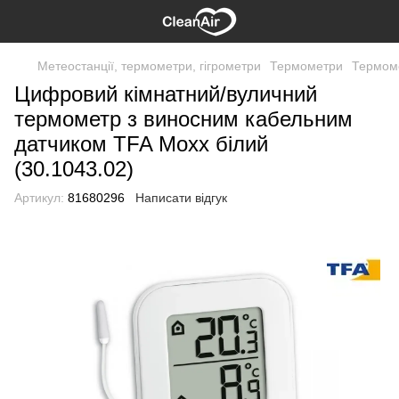
Метеостанції, термометри, гігрометри
Термометри
Термом
Цифровий кімнатний/вуличний
термометр з виносним кабельним
датчиком TFA Moxx білий
(30.1043.02)
Артикул:
81680296
Написати відгук