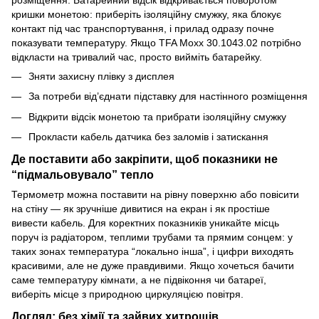
кришки монетою: приберіть ізоляційну смужку, яка блокує
контакт під час транспортування, і прилад одразу почне
показувати температуру. Якщо TFA Moxx 30.1043.02 потрібно
відкласти на тривалий час, просто вийміть батарейку.
Зняти захисну плівку з дисплея
За потреби від’єднати підставку для настінного розміщення
Відкрити відсік монетою та прибрати ізоляційну смужку
Прокласти кабель датчика без заломів і затискання
Де поставити або закріпити, щоб показники не
“підмальовувало” тепло
Термометр можна поставити на рівну поверхню або повісити
на стіну — як зручніше дивитися на екран і як простіше
вивести кабель. Для коректних показників уникайте місць
поруч із радіатором, теплими трубами та прямим сонцем: у
таких зонах температура “локально інша”, і цифри виходять
красивими, але не дуже правдивими. Якщо хочеться бачити
саме температуру кімнати, а не підвіконня чи батареї,
виберіть місце з природною циркуляцією повітря.
Догляд: без хімії та зайвих хитрощів