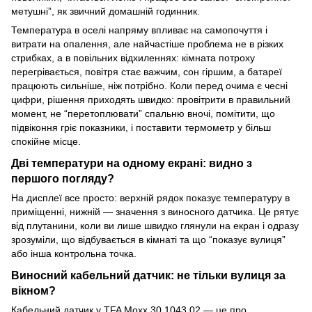
метушні”, як звичний домашній годинник.
Температура в оселі напряму впливає на самопочуття і
витрати на опалення, але найчастіше проблема не в різких
стрибках, а в повільних відхиленнях: кімната потроху
перегрівається, повітря стає важчим, сон гіршим, а батареї
працюють сильніше, ніж потрібно. Коли перед очима є чесні
цифри, рішення приходять швидко: провітрити в правильний
момент, не “перетоплювати” спальню вночі, помітити, що
підвіконня гріє показники, і поставити термометр у більш
спокійне місце.
Дві температури на одному екрані: видно з
першого погляду?
На дисплеї все просто: верхній рядок показує температуру в
приміщенні, нижній — значення з виносного датчика. Це рятує
від плутанини, коли ви лише швидко глянули на екран і одразу
зрозуміли, що відбувається в кімнаті та що “показує вулиця”
або інша контрольна точка.
Виносний кабельний датчик: не тільки вулиця за
вікном?
Кабельний датчик у TFA Moxx 30.1043.02 — це про