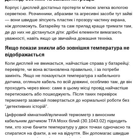
Корпус і дисплей достатньо протерти м’якою злегка вологою
серветкою. Розчинники, абразиви та агресивні засоби тут зайві
— вони швидше зіпсують пластик і прозору частину екрана,
ніж допоможуть. Батарейку та сам прилад краще тримати там,
де до них не дістануться діти: дрібні елементи вимагають
уважності, навіть якщо це звичайна домашня техніка.
Якщо покази зникли або зовнішня температура не
відображається
Коли дисплей не вмикається, найчастіше справа у батарейці:
перевірте, чи вона встановлена правильно, і за потреби
замініть. Якщо не показується температура з кабельного
датчика, огляньте кабель по всій довжині, особливо там, де він
проходить через вікно: саме в цьому місці провід найчастіше
перетискають або пошкоджують. Після таких перевірок
термометр зазвичай повертається до нормальної роботи без
“детективних історій”.
Цифровий кімнатний/вуличний термометр з виносним
кабельним датчиком TFA Moxx білий (30.1043.02) підходить
тим, хто хоче бачити температуру у двох точках одночасно та
спиратися на факти, а не на відчуття. Він допомагає швидше