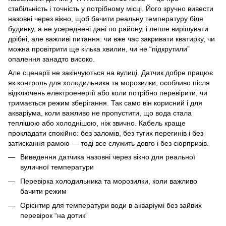
стабільність і точність у потрібному місці. Його зручно вивести
назовні через вікно, щоб бачити реальну температуру біля
будинку, а не усереднені дані по району, і легше вирішувати
дрібні, але важливі питання: чи вже час закривати кватирку, чи
можна провітрити ще кілька хвилин, чи не “підкрутили”
опалення занадто високо.
Але сценарії не закінчуються на вулиці. Датчик добре працює
як контроль для холодильника та морозилки, особливо після
відключень електроенергії або коли потрібно перевірити, чи
тримається режим зберігання. Так само він корисний і для
акваріума, коли важливо не пропустити, що вода стала
теплішою або холоднішою, ніж звично. Кабель краще
прокладати спокійно: без заломів, без тугих перегинів і без
затискання рамою — тоді все служить довго і без сюрпризів.
Виведення датчика назовні через вікно для реальної
вуличної температури
Перевірка холодильника та морозилки, коли важливо
бачити режим
Орієнтир для температури води в акваріумі без зайвих
перевірок “на дотик”