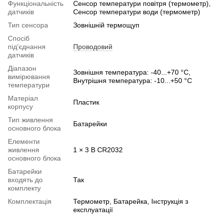
Функціональність
Сенсор температури повітря (термометр),
датчиків
Сенсор температури води (термометр)
Тип сенсора
Зовнішній термощуп
Спосіб
під'єднання
Проводовий
датчиків
Діапазон
Зовнішня температура: -40...+70 °C,
вимірювання
Внутрішня температура: -10...+50 °C
температури
Матеріал
Пластик
корпусу
Тип живлення
Батарейки
основного блока
Елементи
живлення
1 × 3 В CR2032
основного блока
Батарейки
входять до
Так
комплекту
Комплектація
Термометр, Батарейка, Інструкція з
експлуатації