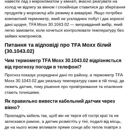
навести лад з мікрокліматом у кімнаті, вчасно реагувати на
холод чи відлигу за вікном і спокійніше ставитися до зберігання
продуктів у морозилці або режиму в акваріумі. Якщо потрібен
компактний термометр, який не ускладнює побут і дає корисні
дані щодня, TFA Moxx 30.1043.02 — виправданий вибір, який
легко замовити, коли хочеться контролювати температуру без
зайвих компромісів.
Питання та відповіді про TFA Moxx білий
(30.1043.02)
Чим термометр TFA Moxx 30.1043.02 відрізняється
від прогнозу погоди в телефоні?
Прогноз показує усереднені дані по району, а термометр TFA
Moxx 30.1043.02 дає реальну температуру саме в тій точці, де
лежить датчик, тому рішення про провітрювання та опалення
стають точнішими.
Як правильно вивести кабельний датчик через
вікно?
Прокладіть кабель так, щоб він не терся об гострі краї та не
затискався рамою, а датчик розмістіть у тіні, подалі від місць,
де на нього може впливати пряме сонце або тепле повітря з