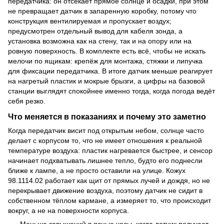
передатчика: он отсекает прямое солнце и осадки, при этом
не превращает датчик в запаренную коробку, потому что
конструкция вентилируемая и пропускает воздух;
предусмотрен отдельный вывод для кабеля зонда, а
установка возможна как на стену, так и на опору или на
ровную поверхность. В комплекте есть всё, чтобы не искать
мелочи по ящикам: крепёж для монтажа, стяжки и липучка
для фиксации передатчика. В итоге датчик меньше реагирует
на нагретый пластик и мокрые брызги, а цифры на базовой
станции выглядят спокойнее именно тогда, когда погода ведёт
себя резко.
Что меняется в показаниях и почему это заметно
Когда передатчик висит под открытым небом, солнце часто
делает с корпусом то, что не имеет отношения к реальной
температуре воздуха: пластик нагревается быстрее, и сенсор
начинает подхватывать лишнее тепло, будто его поднесли
ближе к лампе, а не просто оставили на улице. Кожух
98.1114.02 работает как щит от прямых лучей и дождя, но не
перекрывает движение воздуха, поэтому датчик не сидит в
собственном тёплом кармане, а измеряет то, что происходит
вокруг, а не на поверхности корпуса.
Меньше завышений в ясные часы, когда датчик получает