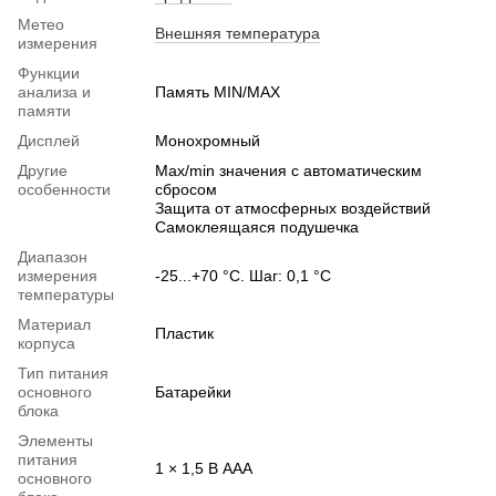
Метео
Внешняя температура
измерения
Функции
анализа и
Память MIN/MAX
памяти
Дисплей
Монохромный
Другие
Max/min значения с автоматическим
особенности
сбросом
Защита от атмосферных воздействий
Самоклеящаяся подушечка
Диапазон
измерения
-25...+70 °C. Шаг: 0,1 °C
температуры
Материал
Пластик
корпуса
Тип питания
основного
Батарейки
блока
Элементы
питания
1 × 1,5 В AAA
основного