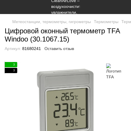
Метеостанции, термометры, гигрометры
Термометры
Терм
Цифровой оконный термометр TFA
Windoo (30.1067.15)
Артикул:
81680241
Оставить отзыв
3
3