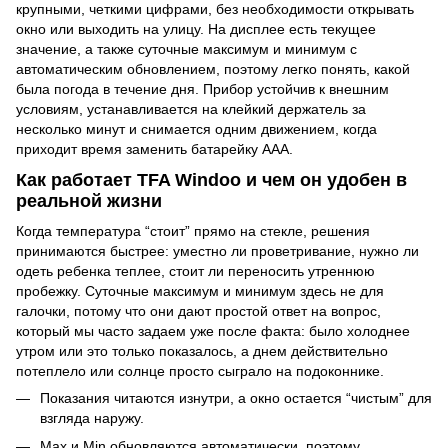
крупными, четкими цифрами, без необходимости открывать
окно или выходить на улицу. На дисплее есть текущее
значение, а также суточные максимум и минимум с
автоматическим обновлением, поэтому легко понять, какой
была погода в течение дня. Прибор устойчив к внешним
условиям, устанавливается на клейкий держатель за
несколько минут и снимается одним движением, когда
приходит время заменить батарейку AAA.
Как работает TFA Windoo и чем он удобен в
реальной жизни
Когда температура “стоит” прямо на стекле, решения
принимаются быстрее: уместно ли проветривание, нужно ли
одеть ребенка теплее, стоит ли переносить утреннюю
пробежку. Суточные максимум и минимум здесь не для
галочки, потому что они дают простой ответ на вопрос,
который мы часто задаем уже после факта: было холоднее
утром или это только показалось, а днем действительно
потеплело или солнце просто сыграло на подоконнике.
Показания читаются изнутри, а окно остается “чистым” для
взгляда наружу.
Max и Min обновляются автоматически, поэтому