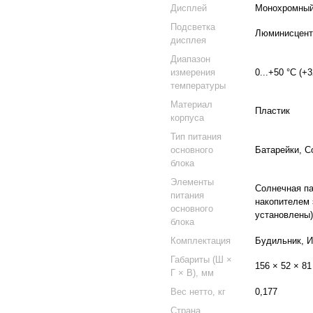
Дисплей
Монохромны
Подсветка
Люминисцент
дисплея
Диапазон
измерения
0...+50 °C (+3
температуры
Материал
Пластик
корпуса
Тип питания
основного
Батарейки, С
блока
Элементы
Солнечная па
питания
накопителем 
основного
установлены)
блока
Комплектация
Будильник, И
Габариты (Ш ×
156 × 52 × 81
Г × В), мм
Вес нетто, кг
0,177
Страна