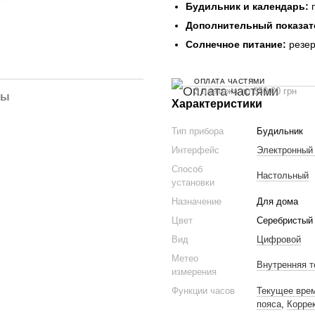
Будильник и календарь:
п
Дополнительный показат
Солнечное питание:
резер
ОПЛАТА ЧАСТЯМИ
3 платежа по 850.00 грн
лы
Характеристики
Тип прибора
Будильник
Интерфейс
Электронный
Способ
Настольный
установки
Назначение
Для дома
Цвет
Серебристый 
Вид
Цифровой
Метео
Внутренняя т
измерения
Функции часов
Текущее вре
пояса
,
Корре