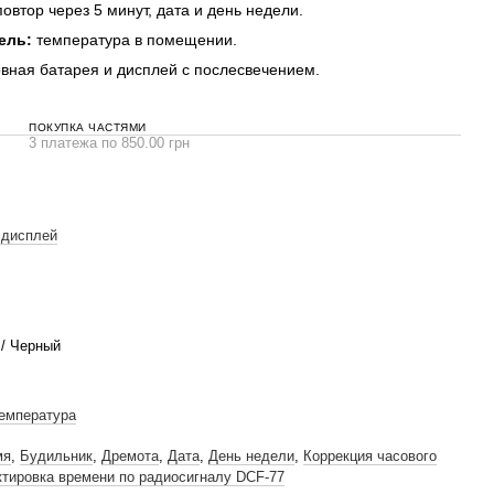
овтор через 5 минут, дата и день недели.
ель:
температура в помещении.
вная батарея и дисплей с послесвечением.
ПОКУПКА ЧАСТЯМИ
3 платежа по 850.00 грн
 дисплей
/ Черный
емпература
мя
,
Будильник
,
Дремота
,
Дата
,
День недели
,
Коррекция часового
ктировка времени по радиосигналу DCF-77