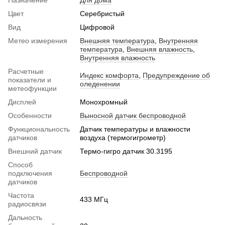
Назначение
Для дома
Цвет
Серебристый
Вид
Цифровой
Метео измерения
Внешняя температура
,
Внутренняя
температура
,
Внешняя влажность
,
Внутренняя влажность
Расчетные
Индекс комфорта
,
Предупреждение об
показатели и
оледенении
метеофункции
Дисплей
Монохромный
Особенности
Выносной датчик беспроводной
Функциональность
Датчик температуры и влажности
датчиков
воздуха (термогигрометр)
Внешний датчик
Термо-гигро датчик 30.3195
Способ
подключения
Беспроводной
датчиков
Частота
433 МГц
радиосвязи
Дальность