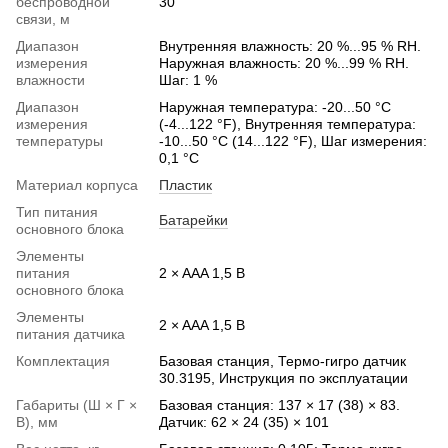
беспроводной
30
связи, м
Диапазон
Внутренняя влажность: 20 %...95 % RH.
измерения
Наружная влажность: 20 %...99 % RH.
влажности
Шаг: 1 %
Диапазон
Наружная температура: -20...50 °C
измерения
(-4...122 °F), Внутренняя температура:
температуры
-10...50 °C (14...122 °F), Шаг измерения:
0,1 °C
Материал корпуса
Пластик
Тип питания
Батарейки
основного блока
Элементы
питания
2 × AAA 1,5 В
основного блока
Элементы
2 × AAA 1,5 В
питания датчика
Комплектация
Базовая станция, Термо-гигро датчик
30.3195, Инструкция по эксплуатации
Габариты (Ш × Г ×
Базовая станция: 137 × 17 (38) × 83.
В), мм
Датчик: 62 × 24 (35) × 101