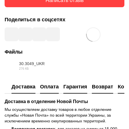
Написать отзыв
Поделиться в соцсетях
Файлы
30.3049_UKR
276 КБ
DOC
Доставка
Оплата
Гарантия
Возврат
Кон
Доставка в отделение Новой Почты
Мы осуществляем доставку товаров в любое отделение
службы «Новая Почта» по всей территории Украины, за
исключением временно оккупированных территорий.
Бесплатная доставка
: для заказов на сумму от 15 000