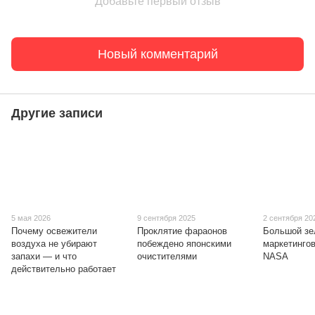
Добавьте первый отзыв
Новый комментарий
Другие записи
5 мая 2026
9 сентября 2025
2 сентября 20
Почему освежители
Проклятие фараонов
Большой зе
воздуха не убирают
побеждено японскими
маркетингов
запахи — и что
очистителями
NASA
действительно работает