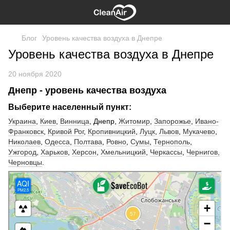
Блог
Уровень качества воздуха в Днепре
Уровень качества воздуха в Днепре
20 ноября 2020
Днепр - уровень качества воздуха
Выберите населенный пункт:
Украина
,
Киев
,
Винница
, Днепр,
Житомир
,
Запорожье
,
Ивано-
Франковск
,
Кривой Рог
,
Кропивницкий
,
Луцк
,
Львов
,
Мукачево
,
Николаев
,
Одесса
,
Полтава
,
Ровно
,
Сумы
,
Тернополь
,
Ужгород
,
Харьков
,
Херсон
,
Хмельницкий
,
Черкассы
,
Чернигов,
Черновцы
.