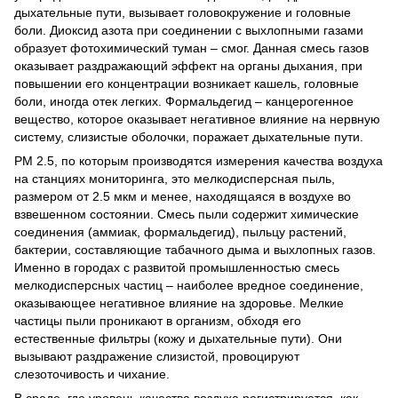
дыхательные пути, вызывает головокружение и головные
боли. Диоксид азота при соединении с выхлопными газами
образует фотохимический туман – смог. Данная смесь газов
оказывает раздражающий эффект на органы дыхания, при
повышении его концентрации возникает кашель, головные
боли, иногда отек легких. Формальдегид – канцерогенное
вещество, которое оказывает негативное влияние на нервную
систему, слизистые оболочки, поражает дыхательные пути.
РМ 2.5, по которым производятся измерения качества воздуха
на станциях мониторинга, это мелкодисперсная пыль,
размером от 2.5 мкм и менее, находящаяся в воздухе во
взвешенном состоянии. Смесь пыли содержит химические
соединения (аммиак, формальдегид), пыльцу растений,
бактерии, составляющие табачного дыма и выхлопных газов.
Именно в городах с развитой промышленностью смесь
мелкодисперсных частиц – наиболее вредное соединение,
оказывающее негативное влияние на здоровье. Мелкие
частицы пыли проникают в организм, обходя его
естественные фильтры (кожу и дыхательные пути). Они
вызывают раздражение слизистой, провоцируют
слезоточивость и чихание.