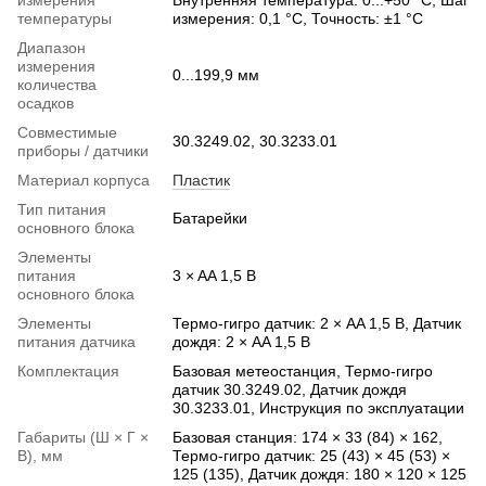
температуры
измерения: 0,1 °C, Точность: ±1 °C
Диапазон
измерения
0...199,9 мм
количества
осадков
Совместимые
30.3249.02, 30.3233.01
приборы / датчики
Материал корпуса
Пластик
Тип питания
Батарейки
основного блока
Элементы
питания
3 × AA 1,5 В
основного блока
Элементы
Термо-гигро датчик: 2 × AA 1,5 В, Датчик
питания датчика
дождя: 2 × AA 1,5 В
Комплектация
Базовая метеостанция, Термо-гигро
датчик 30.3249.02, Датчик дождя
30.3233.01, Инструкция по эксплуатации
Габариты (Ш × Г ×
Базовая станция: 174 × 33 (84) × 162,
В), мм
Термо-гигро датчик: 25 (43) × 45 (53) ×
125 (135), Датчик дождя: 180 × 120 × 125