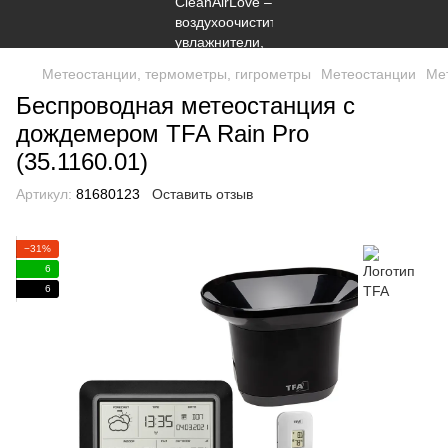
Метеостанции, термометры, гигрометры
Метеостанции
Ме
Беспроводная метеостанция с
дождемером TFA Rain Pro
(35.1160.01)
Артикул:
81680123
Оставить отзыв
−31%
6
6