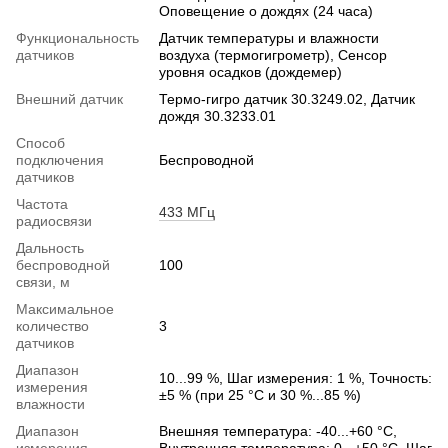
Оповещение о дождях (24 часа)
Функциональность
Датчик температуры и влажности
датчиков
воздуха (термогигрометр), Сенсор
уровня осадков (дождемер)
Внешний датчик
Термо-гигро датчик 30.3249.02, Датчик
дождя 30.3233.01
Способ
подключения
Беспроводной
датчиков
Частота
433 МГц
радиосвязи
Дальность
беспроводной
100
связи, м
Максимальное
количество
3
датчиков
Диапазон
10...99 %, Шаг измерения: 1 %, Точность:
измерения
±5 % (при 25 °C и 30 %...85 %)
влажности
Диапазон
Внешняя температура: -40...+60 °C,
измерения
Внутренняя температура: 0...+50 °C, Шаг