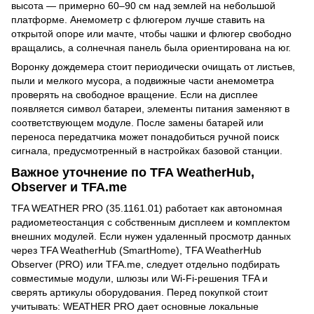
высота — примерно 60–90 см над землей на небольшой
платформе. Анемометр с флюгером лучше ставить на
открытой опоре или мачте, чтобы чашки и флюгер свободно
вращались, а солнечная панель была ориентирована на юг.
Воронку дождемера стоит периодически очищать от листьев,
пыли и мелкого мусора, а подвижные части анемометра
проверять на свободное вращение. Если на дисплее
появляется символ батареи, элементы питания заменяют в
соответствующем модуле. После замены батарей или
переноса передатчика может понадобиться ручной поиск
сигнала, предусмотренный в настройках базовой станции.
Важное уточнение по TFA WeatherHub,
Observer и TFA.me
TFA WEATHER PRO (35.1161.01) работает как автономная
радиометеостанция с собственным дисплеем и комплектом
внешних модулей. Если нужен удаленный просмотр данных
через TFA WeatherHub (SmartHome), TFA WeatherHub
Observer (PRO) или TFA.me, следует отдельно подбирать
совместимые модули, шлюзы или Wi-Fi-решения TFA и
сверять артикулы оборудования. Перед покупкой стоит
учитывать: WEATHER PRO дает основные локальные