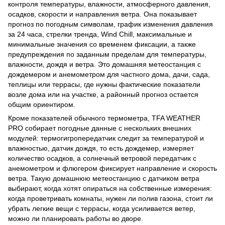
контроля температуры, влажности, атмосферного давления,
осадков, скорости и направления ветра. Она показывает
прогноз по погодным символам, график изменения давления
за 24 часа, стрелки тренда, Wind Chill, максимальные и
минимальные значения со временем фиксации, а также
предупреждения по заданным пределам для температуры,
влажности, дождя и ветра. Это домашняя метеостанция с
дождемером и анемометром для частного дома, дачи, сада,
теплицы или террасы, где нужны фактические показатели
возле дома или на участке, а районный прогноз остается
общим ориентиром.
Кроме показателей обычного термометра, TFA WEATHER
PRO собирает погодные данные с нескольких внешних
модулей: термогигропередатчик следит за температурой и
влажностью, датчик дождя, то есть дождемер, измеряет
количество осадков, а солнечный ветровой передатчик с
анемометром и флюгером фиксирует направление и скорость
ветра. Такую домашнюю метеостанцию с датчиком ветра
выбирают, когда хотят опираться на собственные измерения:
когда проветривать комнаты, нужен ли полив газона, стоит ли
убрать легкие вещи с террасы, когда усиливается ветер,
можно ли планировать работы во дворе.