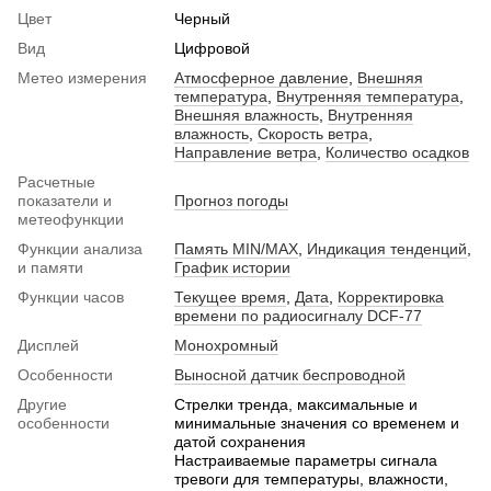
Цвет
Черный
Вид
Цифровой
Метео измерения
Атмосферное давление
,
Внешняя
температура
,
Внутренняя температура
,
Внешняя влажность
,
Внутренняя
влажность
,
Скорость ветра
,
Направление ветра
,
Количество осадков
Расчетные
показатели и
Прогноз погоды
метеофункции
Функции анализа
Память MIN/MAX
,
Индикация тенденций
,
и памяти
График истории
Функции часов
Текущее время
,
Дата
,
Корректировка
времени по радиосигналу DCF-77
Дисплей
Монохромный
Особенности
Выносной датчик беспроводной
Другие
Стрелки тренда, максимальные и
особенности
минимальные значения со временем и
датой сохранения
Настраиваемые параметры сигнала
тревоги для температуры, влажности,