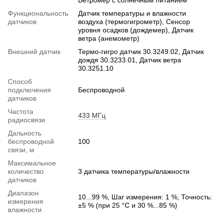
Ветромер с солнечным питанием
Функциональность
Датчик температуры и влажности
датчиков
воздуха (термогигрометр), Сенсор
уровня осадков (дождемер), Датчик
ветра (анемометр)
Внешний датчик
Термо-гигро датчик 30.3249.02, Датчик
дождя 30.3233.01, Датчик ветра
30.3251.10
Способ
подключения
Беспроводной
датчиков
Частота
433 МГц
радиосвязи
Дальность
беспроводной
100
связи, м
Максимальное
количество
3 датчика температуры/влажности
датчиков
Диапазон
10...99 %, Шаг измерения: 1 %, Точность:
измерения
±5 % (при 25 °C и 30 %...85 %)
влажности