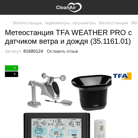
Метеостанции, термометры, гигрометры
Метеостанции
Ме
Метеостанция TFA WEATHER PRO с
датчиком ветра и дождя (35.1161.01)
Артикул:
81680124
Оставить отзыв
6
6