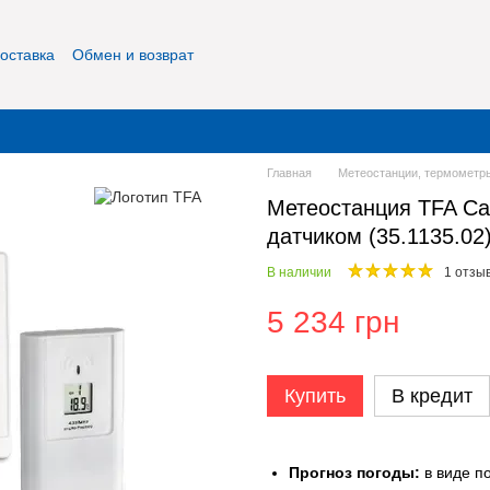
оставка
Обмен и возврат
фиденциальность
О нас
Контакты
Главная
Метеостанции, термометры
Метеостанция TFA Ca
датчиком (35.1135.02
В наличии
1 отзы
5 234 грн
Купить
В кредит
Прогноз погоды:
в виде п