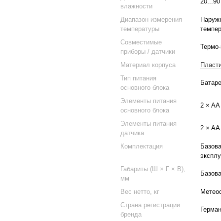
20...9
влажности
Диапазон измерения
Наружн
температуры
темпер
Совместимые
Термо-
приборы / датчики
Материал корпуса
Пласт
Тип питания
Батаре
основного блока
Элементы питания
2 × AA
основного блока
Элементы питания
2 × AA
датчика
Комплектация
Базова
эксплу
Габариты (Ш × Г × В),
Базова
мм
Вес нетто, кг
Метеос
Страна регистрации
Герма
бренда