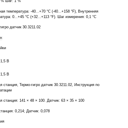
0 % Шаг: 1 %
ая температура: -40...+70 °C (-40...+158 °F), Внутренняя
атура: 0...+45 °C (+32...+113 °F). Шаг измерения: 0,1 °C
гигро датчик 30.3211.02
ик
йки
 1,5 В
 1,5 В
я станция, Термо-гигро датчик 30.3211.02, Инструкция по
атации
я станция: 141 × 48 × 100. Датчик: 63 × 35 × 100
танция: 0,214; Датчик: 0,078
ния