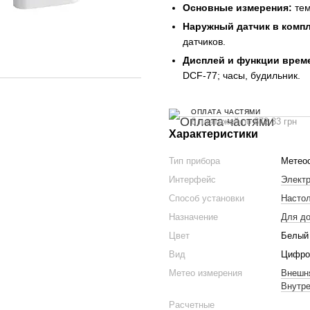
Основные измерения:
тем
Наружный датчик в компл
датчиков.
Дисплей и функции врем
DCF-77; часы, будильник.
ОПЛАТА ЧАСТЯМИ
6 платежей по 872.33 грн
Характеристики
Тип прибора
Метео
Интерфейс
Элект
Способ установки
Насто
Назначение
Для д
Цвет
Белый
Вид
Цифро
Метео измерения
Внешн
Внутре
Расчетные