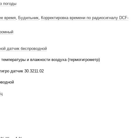
з погоды
ее время
,
Будильник
,
Корректировка времени по радиосигналу DCF-
ромный
ой датчик беспроводной
 температуры и влажности воздуха (термогигрометр)
гигро датчик 30.3211.02
оводной
Гц