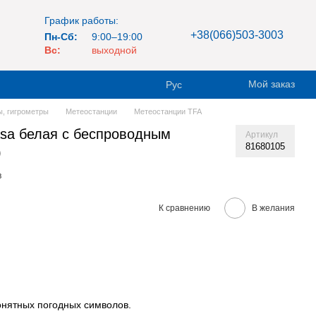
График работы:
+38(066)503-3003
Пн-Сб:
9:00–19:00
Вс:
выходной
Мой заказ
Рус
, гигрометры
Метеостанции
Метеостанции TFA
sa белая с беспроводным
Артикул
81680105
)
в
К сравнению
В желания
онятных погодных символов.