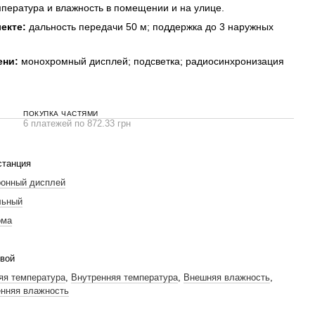
пература и влажность в помещении и на улице.
екте:
дальность передачи 50 м; поддержка до 3 наружных
ени:
монохромный дисплей; подсветка; радиосинхронизация
ПОКУПКА ЧАСТЯМИ
6 платежей по 872.33 грн
станция
ронный дисплей
льный
ома
вой
яя температура
,
Внутренняя температура
,
Внешняя влажность
,
нняя влажность