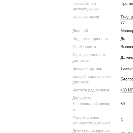
показатели и
Прогно
метеофункции
Функции часов
Текущ
77
Дисплей
Монох
Подсветка дисплея
Да
Особенности
Выносн
Функциональность
Датчик
датчиков
Внешний датчик
Термо-
Способ подключения
Беспр
датчиков
Частота радиосвязи
433 М
Дальность
беспроводной связи,
50
м
Максимальное
3
количество датчиков
Диапазон измерения