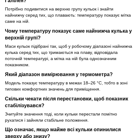
Галілея?
Потрібно подивитися на верхню групу кульок і знайти
найнижчу серед тих, що плавають: температуру показує мітка
саме на ній.
Чому температуру показує саме найнижча кулька у
верхній групі?
Маси кульок підібрані так, щоб у робочому діапазоні найнижча
кулька серед тих, що тримаються на плаву, відповідала
поточній температурі, а мітка на ній була однозначним
показником.
Який діапазон вимірювання у термометра?
Модель показує температуру в межах 18–26 °C, тобто в зоні
типових комфортних значень для приміщення.
Скільки чекати після перестановки, щоб показник
стабілізувався?
Зчитуйте значення тоді, коли кульки перестали помітно
рухатися і зайняли стабільне положення.
Що означає, якщо майже всі кульки опинилися
зверху або знизу?