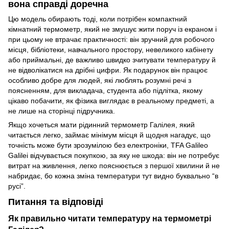
вона справді доречна
Цю модель обирають тоді, коли потрібен компактний
кімнатний термометр, який не змушує жити поруч із екраном і
при цьому не втрачає практичності: він зручний для робочого
місця, бібліотеки, навчального простору, невеликого кабінету
або приймальні, де важливо швидко зчитувати температуру й
не відволікатися на дрібні цифри. Як подарунок він працює
особливо добре для людей, які люблять розумні речі з
поясненням, для викладача, студента або підлітка, якому
цікаво побачити, як фізика виглядає в реальному предметі, а
не лише на сторінці підручника.
Якщо хочеться мати рідинний термометр Галілея, який
читається легко, займає мінімум місця й щодня нагадує, що
точність може бути зрозумілою без електроніки, TFA Galileo
Galilei відчувається покупкою, за яку не шкода: він не потребує
витрат на живлення, легко пояснюється з першої хвилини й не
набридає, бо кожна зміна температури тут видно буквально “в
русі”.
Питання та відповіді
Як правильно читати температуру на термометрі