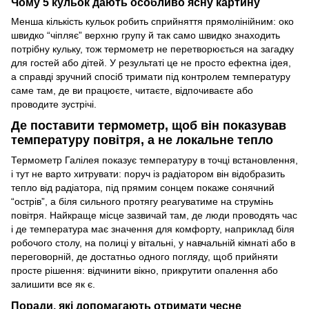
Чому 5 кульок дають особливо ясну картину
Менша кількість кульок робить сприйняття прямолінійним: око
швидко “чіпляє” верхню групу й так само швидко знаходить
потрібну кульку, тож термометр не перетворюється на загадку
для гостей або дітей. У результаті це не просто ефектна ідея,
а справді зручний спосіб тримати під контролем температуру
саме там, де ви працюєте, читаєте, відпочиваєте або
проводите зустрічі.
Де поставити термометр, щоб він показував
температуру повітря, а не локальне тепло
Термометр Галілея показує температуру в точці встановлення,
і тут не варто хитрувати: поруч із радіатором він відобразить
тепло від радіатора, під прямим сонцем покаже сонячний
“острів”, а біля сильного протягу реагуватиме на струмінь
повітря. Найкраще місце зазвичай там, де люди проводять час
і де температура має значення для комфорту, наприклад біля
робочого столу, на полиці у вітальні, у навчальній кімнаті або в
переговорній, де достатньо одного погляду, щоб прийняти
просте рішення: відчинити вікно, прикрутити опалення або
залишити все як є.
Поради, які допомагають отримати чесне