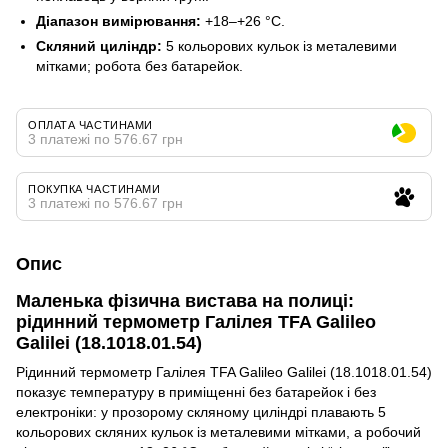
Діапазон вимірювання:
+18–+26 °C.
Скляний циліндр:
5 кольорових кульок із металевими
мітками; робота без батарейок.
ОПЛАТА ЧАСТИНАМИ
3 платежі по 576.67 грн
ПОКУПКА ЧАСТИНАМИ
3 платежі по 576.67 грн
Опис
Маленька фізична вистава на полиці:
рідинний термометр Галілея TFA Galileo
Galilei (18.1018.01.54)
Рідинний термометр Галілея TFA Galileo Galilei (18.1018.01.54)
показує температуру в приміщенні без батарейок і без
електроніки: у прозорому скляному циліндрі плавають 5
кольорових скляних кульок із металевими мітками, а робочий