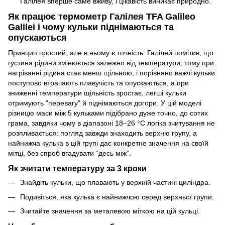
Галілея вперше саме вживу, і цікавість виникає природно.
Як працює термометр Галілея TFA Galileo
Galilei і чому кульки піднімаються та
опускаються
Принцип простий, але в ньому є точність: Галілей помітив, що
густина рідини змінюється залежно від температури, тому при
нагріванні рідина стає менш щільною, і порівняно важчі кульки
поступово втрачають плавучість та опускаються, а при
зниженні температури щільність зростає, легші кульки
отримують “перевагу” й піднімаються догори. У цій моделі
різницю маси між 5 кульками підібрано дуже точно, до сотих
грама, завдяки чому в діапазоні 18–26 °C логіка зчитування не
розпливається: погляд завжди знаходить верхню групу, а
найнижча кулька в цій групі дає конкретне значення на своїй
мітці, без спроб вгадувати “десь між”.
Як зчитати температуру за 3 кроки
Знайдіть кульки, що плавають у верхній частині циліндра.
Подивіться, яка кулька є найнижчою серед верхньої групи.
Зчитайте значення за металевою міткою на цій кульці.