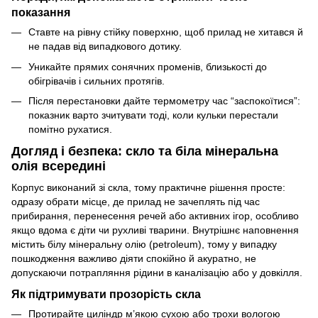
показання
Ставте на рівну стійку поверхню, щоб прилад не хитався й
не падав від випадкового дотику.
Уникайте прямих сонячних променів, близькості до
обігрівачів і сильних протягів.
Після перестановки дайте термометру час “заспокоїтися”:
показник варто зчитувати тоді, коли кульки перестали
помітно рухатися.
Догляд і безпека: скло та біла мінеральна
олія всередині
Корпус виконаний зі скла, тому практичне рішення просте:
одразу обрати місце, де прилад не зачеплять під час
прибирання, перенесення речей або активних ігор, особливо
якщо вдома є діти чи рухливі тварини. Внутрішнє наповнення
містить білу мінеральну олію (petroleum), тому у випадку
пошкодження важливо діяти спокійно й акуратно, не
допускаючи потрапляння рідини в каналізацію або у довкілля.
Як підтримувати прозорість скла
Протирайте циліндр м’якою сухою або трохи вологою