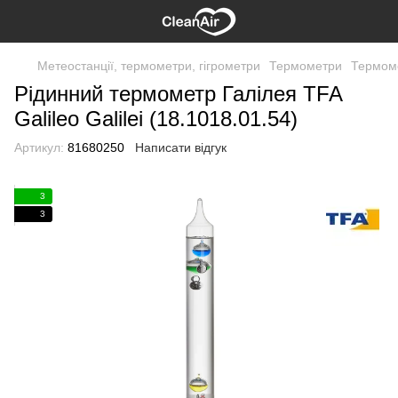
Метеостанції, термометри, гігрометри
Термометри
Термом
Рідинний термометр Галілея TFA
Galileo Galilei (18.1018.01.54)
Артикул:
81680250
Написати відгук
3
3