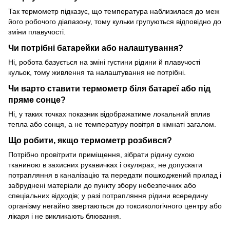
Так термометр підказує, що температура наблизилася до меж
його робочого діапазону, тому кульки групуються відповідно до
зміни плавучості.
Чи потрібні батарейки або налаштування?
Ні, робота базується на зміні густини рідини й плавучості
кульок, тому живлення та налаштування не потрібні.
Чи варто ставити термометр біля батареї або під
пряме сонце?
Ні, у таких точках показник відображатиме локальний вплив
тепла або сонця, а не температуру повітря в кімнаті загалом.
Що робити, якщо термометр розбився?
Потрібно провітрити приміщення, зібрати рідину сухою
тканиною в захисних рукавичках і окулярах, не допускати
потрапляння в каналізацію та передати пошкоджений прилад і
забруднені матеріали до пункту збору небезпечних або
спеціальних відходів; у разі потрапляння рідини всередину
організму негайно звертаються до токсикологічного центру або
лікаря і не викликають блювання.