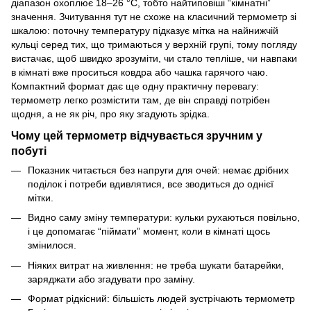
діапазон охоплює 18–26 °C, тобто найтиповіші “кімнатні”
значення. Зчитування тут не схоже на класичний термометр зі
шкалою: поточну температуру підказує мітка на найнижчій
кульці серед тих, що тримаються у верхній групі, тому погляду
вистачає, щоб швидко зрозуміти, чи стало тепліше, чи навпаки
в кімнаті вже проситься ковдра або чашка гарячого чаю.
Компактний формат дає ще одну практичну перевагу:
термометр легко розмістити там, де він справді потрібен
щодня, а не як річ, про яку згадують зрідка.
Чому цей термометр відчувається зручним у
побуті
Показник читається без напруги для очей: немає дрібних
поділок і потреби вдивлятися, все зводиться до однієї
мітки.
Видно саму зміну температури: кульки рухаються повільно,
і це допомагає “піймати” момент, коли в кімнаті щось
змінилося.
Ніяких витрат на живлення: не треба шукати батарейки,
заряджати або згадувати про заміну.
Формат рідкісний: більшість людей зустрічають термометр