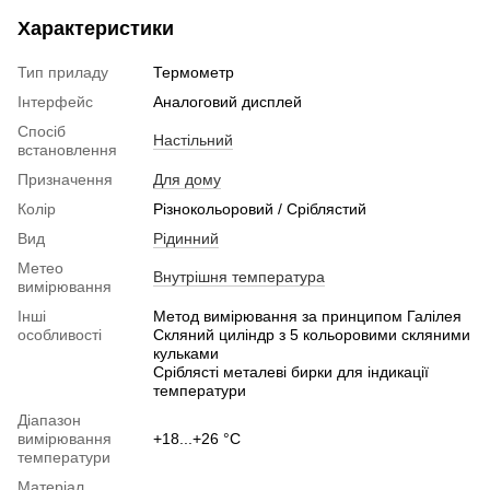
Характеристики
Тип приладу
Термометр
Інтерфейс
Аналоговий дисплей
Спосіб
Настільний
встановлення
Призначення
Для дому
Колір
Різнокольоровий / Сріблястий
Вид
Рідинний
Метео
Внутрішня температура
вимірювання
Інші
Метод вимірювання за принципом Галілея
особливості
Скляний циліндр з 5 кольоровими скляними
кульками
Сріблясті металеві бирки для індикації
температури
Діапазон
вимірювання
+18...+26 °C
температури
Матеріал