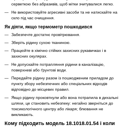
серветкою без абразивів, щоб мітки зчитувалися легко.
Не використовуйте агресивні засоби та не натискайте на
скло під час очищення.
Як діяти, якщо термометр пошкодився
Забезпечте достатнє провітрювання.
Зберіть рідину сухою тканиною.
Працюйте в хімічно стійких захисних рукавичках і в
захисних окулярах.
Не допускайте потрапляння рідини в каналізацію,
поверхневі або ґрунтові води.
Передайте рідину разом із пошкодженим приладом до
пункту збору небезпечних або спеціальних відходів
відповідно до місцевих правил.
Якщо рідину проковтнули або вона потрапила в дихальні
шляхи, це становить небезпеку: негайно зверніться до
токсикологічного центру або лікаря; блювання не
викликають.
Кому підходить модель 18.1018.01.54 і коли