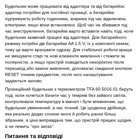
Будильник може працювати від адаптера та від батарейок:
адаптер потрібен для постійної проекції, а батарейки
підтримують роботу годинника, зокрема під час відключень
електрики, якщо вони встановлені. Щоб час не збивався під
час знеструмлення, батарейки варто вставити навіть тоді, коли
будильник зазвичай працює від адаптера. Для батарейного
режиму потрібні дві батарейки AA 1,5 V, їх у комплекті немає,
тому це варто врахувати одразу. Для стабільної роботи краще
не змішувати старі та нові елементи живлення і стежити за
полярністю, а якщо пристрій поводиться некоректно після
перешкод або заміни живлення, допомагає скидання кнопкою
RESET тонким предметом, після чого налаштування
задаються заново.
Проекційний будильник з термометром TFA 60.5016.01 беруть
тоді, коли хочеться бачити час у темряві без зайвого світла,
контролювати температуру в кімнаті і бути впевненим, що
будильник увімкнений, а час точний. Це щоденна дрібниця,
яка реально додає спокою вночі й робить ранок більш
зібраним, а ціна виправдана тим, що пристрій працює щодня,
а не лежить “про запас”.
Питання та відповіді