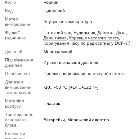
Колір
Чорний
Вид
Цифровий
Метео
Внутрішня температура
вимірювання
Функції
Поточний час
,
Будильник
,
Дрімота
,
Дата
,
годинника
День тижня
,
Корекція часового поясу
,
Коригування часу по радіосигналу DCF-77
Дисплей
Монохромний
Підсвічування
2 рівня яскравості дисплея
дисплея
Особливості
Проекція інформації на стіну або стелю
Діапазон
вимірювання
-10...+50 °C (+14...+122 °F)
температури
Матеріал
Пластик
корпусу
Тип живлення
основного
Батарейки, Мережевий адаптер
блока
Елементи
живлення