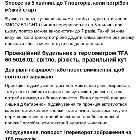
Snooze на 5 хвилин, до 7 повторів, коли потрібен
м’який старт
Функція snooze тут корисна саме в побуті: одне натискання
SNOOZE/LIGHT і сигнал переривається на 5 хвилин, при
цьому повтор можна використати до 7 разів. Такий режим
виручає, коли зранку потрібно додати кілька хвилин без ризику
проспати і без звички тягнути час до останнього.
Проекційний будильник з термометром TFA
60.5016.01: світло, різкість, правильний кут
Два рівні яскравості або повне вимкнення, щоб
світло не заважало
Проекція і підсвічування дисплея мають два рівні яскравості,
тому легко підібрати варіант під чутливість до світла, а за
потреби вимкнути обидва повністю. Якщо пристрій працює
лише від батарейок, підсвічування та проекція активуються
коротко натисканням кнопки, тобто нічна перевірка часу не
перетворюється на постійне світіння; для безперервної
проекції потрібен комплектний адаптер живлення.
Фокусування, поворот і переворот зображення на
180 градусів