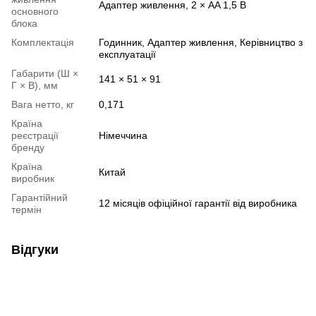
Адаптер живлення, 2 × AA 1,5 В
основного
блока
Комплектація
Годинник, Адаптер живлення, Керівництво з
експлуатації
Габарити (Ш ×
141 × 51 × 91
Г × В), мм
Вага нетто, кг
0,171
Країна
реєстрації
Німеччина
бренду
Країна
Китай
виробник
Гарантійний
12 місяців офіційної гарантії від виробника
термін
Відгуки