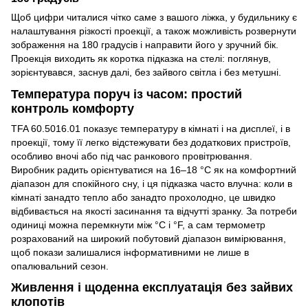
Щоб цифри читалися чітко саме з вашого ліжка, у будильнику є
налаштування різкості проекції, а також можливість розвернути
зображення на 180 градусів і направити його у зручний бік.
Проекція виходить як коротка підказка на стелі: поглянув,
зорієнтувався, заснув далі, без зайвого світла і без метушні.
Температура поруч із часом: простий
контроль комфорту
TFA 60.5016.01 показує температуру в кімнаті і на дисплеї, і в
проекції, тому її легко відстежувати без додаткових пристроїв,
особливо вночі або під час ранкового провітрювання.
Виробник радить орієнтуватися на 16–18 °C як на комфортний
діапазон для спокійного сну, і ця підказка часто влучна: коли в
кімнаті занадто тепло або занадто прохолодно, це швидко
відбивається на якості засинання та відчутті зранку. За потреби
одиниці можна перемкнути між °C і °F, а сам термометр
розрахований на широкий побутовий діапазон вимірювання,
щоб покази залишалися інформативними не лише в
опалювальний сезон.
Живлення і щоденна експлуатація без зайвих
клопотів