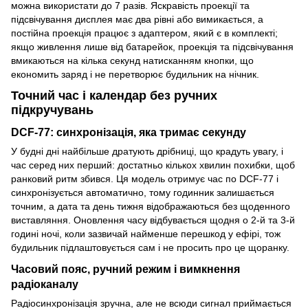
можна використати до 7 разів. Яскравість проекції та
підсвічування дисплея має два рівні або вимикається, а
постійна проекція працює з адаптером, який є в комплекті;
якщо живлення лише від батарейок, проекція та підсвічування
вмикаються на кілька секунд натисканням кнопки, що
економить заряд і не перетворює будильник на нічник.
Точний час і календар без ручних
підкручувань
DCF-77: синхронізація, яка тримає секунду
У будні дні найбільше дратують дрібниці, що крадуть увагу, і
час серед них перший: достатньо кількох хвилин похибки, щоб
ранковий ритм збився. Ця модель отримує час по DCF-77 і
синхронізується автоматично, тому годинник залишається
точним, а дата та день тижня відображаються без щоденного
виставляння. Оновлення часу відбувається щодня о 2-й та 3-й
годині ночі, коли зазвичай найменше перешкод у ефірі, тож
будильник підлаштовується сам і не просить про це щоранку.
Часовий пояс, ручний режим і вимкнення
радіоканалу
Радіосинхронізація зручна, але не всюди сигнал приймається