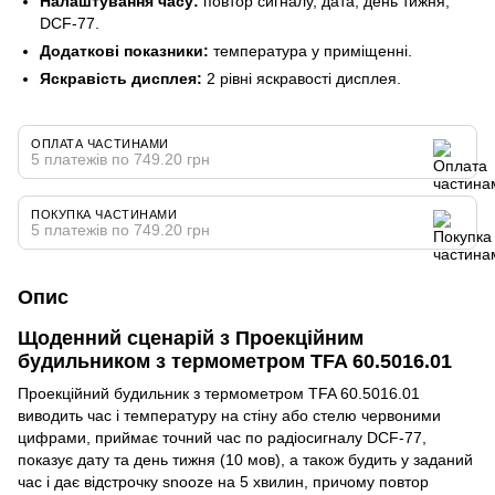
Налаштування часу:
повтор сигналу, дата, день тижня,
DCF-77.
Додаткові показники:
температура у приміщенні.
Яскравість дисплея:
2 рівні яскравості дисплея.
ОПЛАТА ЧАСТИНАМИ
5 платежів по 749.20 грн
ПОКУПКА ЧАСТИНАМИ
5 платежів по 749.20 грн
Опис
Щоденний сценарій з Проекційним
будильником з термометром TFA 60.5016.01
Проекційний будильник з термометром TFA 60.5016.01
виводить час і температуру на стіну або стелю червоними
цифрами, приймає точний час по радіосигналу DCF-77,
показує дату та день тижня (10 мов), а також будить у заданий
час і дає відстрочку snooze на 5 хвилин, причому повтор