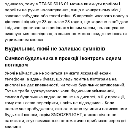
однаково, тому в TFA 60.5016.01 можна вимкнути прийом і
перейти на ручне налаштування, якщо в конкретному місці
заважає забудова або товсті стіни. Є корекція часового поясу в
діапазоні від мінус 23 до плюс 23 годин, що корисно в поїздках
і під час проживання в регіонах з іншим часом; налаштування
виконуються послідовно, а значення можна швидко змінювати
утриманням кнопок.
Будильник, який не залишає сумнівів
Символ будильника в проекції і контроль одним
поглядом
Уночі найчастіше не хочеться вмикати яскравий екран
телефона, а вдень буває, що ледь помітна піктограма на
дисплеї не дає впевненості, чи точно будильник активований.
Тут не треба здогадуватись: коли будильник увімкнений,
символ будильника видно не лише на дисплеї, а й у проекції,
тому стан легко перевірити, навіть не підводячись. Коли
настає час пробудження, сигнал можна зупинити натисканням
будь-якої кнопки, окрім SNOOZE/LIGHT, а якщо нічого не
натискати, звук вимикається автоматично приблизно через дві
хвилини.