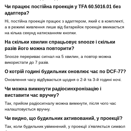
Чи працює постійна проекція у TFA 60.5016.01 без
адаптера?
Ні, постійна проекція працює з адаптером, який є в комплекті,
а в режимі живлення лише від батарейок проекція вмикається
на кілька секунд натисканням кнопки.
На скільки хвилин спрацьовує snooze і скільки
разів його можна повторити?
Snooze перериває сигнал на 5 хвилин, а повтор можна
використати до 7 разів.
О котрій годині будильник оновлює час по DCF-77?
Оновлення часу відбувається щодня о 2-й та 3-й годині ночі.
Чи можна вимкнути радіосинхронізацію і
виставити час вручну?
Так, прийом радіосигналу можна вимкнути, після чого час
налаштовується вручну.
Чи видно, що будильник активований, у проекції?
Так, коли будильник увімкнений, у проекції з’являється символ