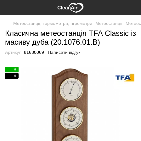
Метеостанції, термометри, гігрометри
Метеостанції
Метеос
Класична метеостанція TFA Classic із
масиву дуба (20.1076.01.B)
Артикул:
81680069
Написати відгук
6
6