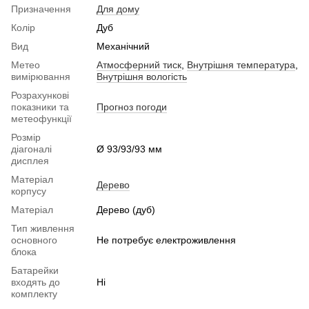
Призначення
Для дому
Колір
Дуб
Вид
Механічний
Метео
Атмосферний тиск
,
Внутрішня температура
,
вимірювання
Внутрішня вологість
Розрахункові
показники та
Прогноз погоди
метеофункції
Розмір
діагоналі
Ø 93/93/93 мм
дисплея
Матеріал
Дерево
корпусу
Матеріал
Дерево (дуб)
Тип живлення
основного
Не потребує електроживлення
блока
Батарейки
входять до
Ні
комплекту