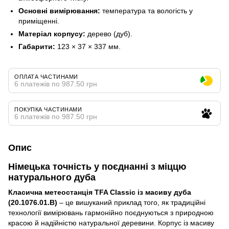
Основні вимірювання:
температура та вологість у
приміщенні.
Матеріал корпусу:
дерево (дуб).
Габарити:
123 × 37 × 337 мм.
ОПЛАТА ЧАСТИНАМИ
6 платежів по 987.50 грн
ПОКУПКА ЧАСТИНАМИ
6 платежів по 987.50 грн
Опис
Німецька точність у поєднанні з міццю
натурального дуба
Класична метеостанція TFA Classic із масиву дуба
(20.1076.01.B)
– це вишуканий приклад того, як традиційні
технології вимірювань гармонійно поєднуються з природною
красою й надійністю натуральної деревини. Корпус із масиву