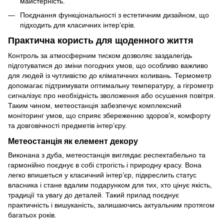
майстерність.
Поєднання функціональності з естетичним дизайном, що
підходить для класичних інтер’єрів.
Практична користь для щоденного життя
Контроль за атмосферним тиском дозволяє заздалегідь
підготуватися до зміни погодних умов, що особливо важливо
для людей із чутливістю до кліматичних коливань. Термометр
допомагає підтримувати оптимальну температуру, а гігрометр
сигналізує про необхідність зволоження або осушення повітря.
Таким чином, метеостанція забезпечує комплексний
моніторинг умов, що сприяє збереженню здоров’я, комфорту
та довговічності предметів інтер’єру.
Метеостанція як елемент декору
Виконана з дуба, метеостанція виглядає респектабельно та
гармонійно поєднує в собі строгість і природну красу. Вона
легко впишеться у класичний інтер’єр, підкреслить статус
власника і стане вдалим подарунком для тих, хто цінує якість,
традиції та увагу до деталей. Такий прилад поєднує
практичність і вишуканість, залишаючись актуальним протягом
багатьох років.