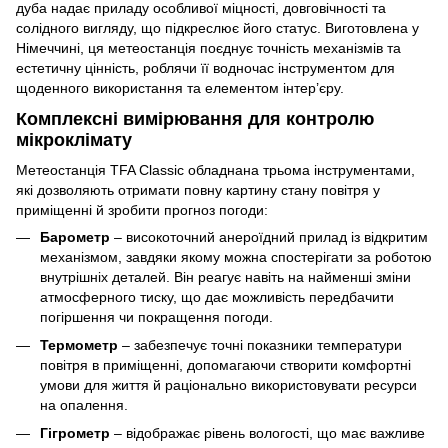
дуба надає приладу особливої міцності, довговічності та
солідного вигляду, що підкреслює його статус. Виготовлена у
Німеччині, ця метеостанція поєднує точність механізмів та
естетичну цінність, роблячи її водночас інструментом для
щоденного використання та елементом інтер’єру.
Комплексні вимірювання для контролю
мікроклімату
Метеостанція TFA Classic обладнана трьома інструментами,
які дозволяють отримати повну картину стану повітря у
приміщенні й зробити прогноз погоди:
Барометр
– високоточний анероїдний прилад із відкритим
механізмом, завдяки якому можна спостерігати за роботою
внутрішніх деталей. Він реагує навіть на найменші зміни
атмосферного тиску, що дає можливість передбачити
погіршення чи покращення погоди.
Термометр
– забезпечує точні показники температури
повітря в приміщенні, допомагаючи створити комфортні
умови для життя й раціонально використовувати ресурси
на опалення.
Гігрометр
– відображає рівень вологості, що має важливе