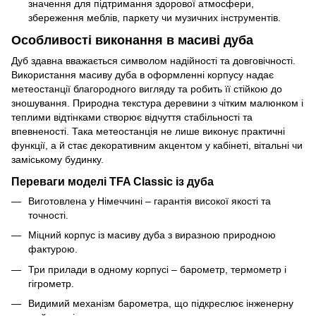
значення для підтримання здорової атмосфери,
збереження меблів, паркету чи музичних інструментів.
Особливості виконання в масиві дуба
Дуб здавна вважається символом надійності та довговічності.
Використання масиву дуба в оформленні корпусу надає
метеостанції благородного вигляду та робить її стійкою до
зношування. Природна текстура деревини з чітким малюнком і
теплими відтінками створює відчуття стабільності та
впевненості. Така метеостанція не лише виконує практичні
функції, а й стає декоративним акцентом у кабінеті, вітальні чи
заміському будинку.
Переваги моделі TFA Classic із дуба
Виготовлена у Німеччині – гарантія високої якості та
точності.
Міцний корпус із масиву дуба з виразною природною
фактурою.
Три прилади в одному корпусі – барометр, термометр і
гігрометр.
Видимий механізм барометра, що підкреслює інженерну