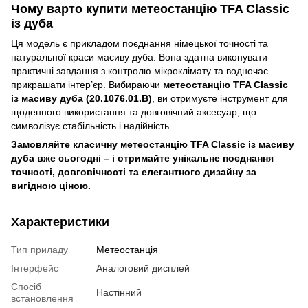
Чому варто купити метеостанцію TFA Classic
із дуба
Ця модель є прикладом поєднання німецької точності та
натуральної краси масиву дуба. Вона здатна виконувати
практичні завдання з контролю мікроклімату та водночас
прикрашати інтер’єр. Вибираючи
метеостанцію TFA Classic
із масиву дуба (20.1076.01.B)
, ви отримуєте інструмент для
щоденного використання та довговічний аксесуар, що
символізує стабільність і надійність.
Замовляйте класичну метеостанцію TFA Classic із масиву
дуба вже сьогодні – і отримайте унікальне поєднання
точності, довговічності та елегантного дизайну за
вигідною ціною.
Характеристики
Тип приладу
Метеостанція
Інтерфейс
Аналоговий дисплей
Спосіб
Настінний
встановлення