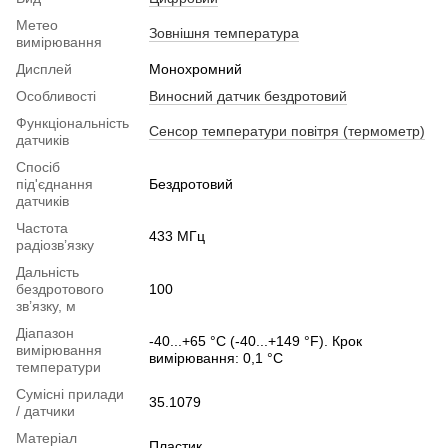
Метео
Зовнішня температура
вимірювання
Дисплей
Монохромний
Особливості
Виносний датчик бездротовий
Функціональність
Сенсор температури повітря (термометр)
датчиків
Спосіб
під'єднання
Бездротовий
датчиків
Частота
433 МГц
радіозв’язку
Дальність
бездротового
100
зв’язку, м
Діапазон
-40...+65 °C (-40...+149 °F). Крок
вимірювання
вимірювання: 0,1 °C
температури
Сумісні прилади
35.1079
/ датчики
Матеріал
Пластик