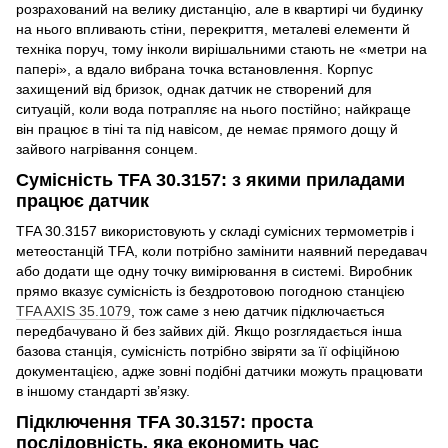
розрахований на велику дистанцію, але в квартирі чи будинку
на нього впливають стіни, перекриття, металеві елементи й
техніка поруч, тому інколи вирішальними стають не «метри на
папері», а вдало вибрана точка встановлення. Корпус
захищений від бризок, однак датчик не створений для
ситуацій, коли вода потрапляє на нього постійно; найкраще
він працює в тіні та під навісом, де немає прямого дощу й
зайвого нагрівання сонцем.
Сумісність TFA 30.3157: з якими приладами
працює датчик
TFA 30.3157 використовують у складі сумісних термометрів і
метеостанцій TFA, коли потрібно замінити наявний передавач
або додати ще одну точку вимірювання в системі. Виробник
прямо вказує сумісність із бездротовою погодною станцією
TFA AXIS 35.1079
, тож саме з нею датчик підключається
передбачувано й без зайвих дій. Якщо розглядається інша
базова станція, сумісність потрібно звіряти за її офіційною
документацією, адже зовні подібні датчики можуть працювати
в іншому стандарті зв’язку.
Підключення TFA 30.3157: проста
послідовність, яка економить час