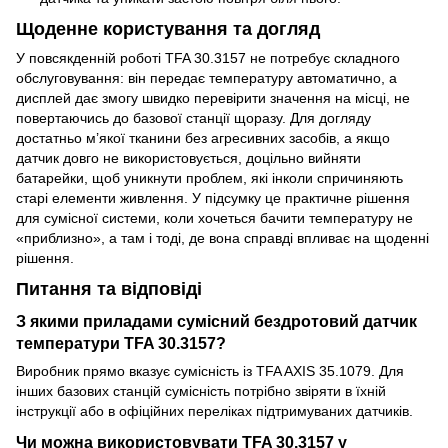
Щоденне користування та догляд
У повсякденній роботі TFA 30.3157 не потребує складного
обслуговування: він передає температуру автоматично, а
дисплей дає змогу швидко перевірити значення на місці, не
повертаючись до базової станції щоразу. Для догляду
достатньо м’якої тканини без агресивних засобів, а якщо
датчик довго не використовується, доцільно вийняти
батарейки, щоб уникнути проблем, які інколи спричиняють
старі елементи живлення. У підсумку це практичне рішення
для сумісної системи, коли хочеться бачити температуру не
«приблизно», а там і тоді, де вона справді впливає на щоденні
рішення.
Питання та відповіді
З якими приладами сумісний бездротовий датчик
температури TFA 30.3157?
Виробник прямо вказує сумісність із TFA AXIS 35.1079. Для
інших базових станцій сумісність потрібно звіряти в їхній
інструкції або в офіційних переліках підтримуваних датчиків.
Чи можна використовувати TFA 30.3157 у