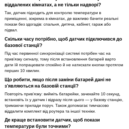
віддалених кімнатах, а не тільки надворі?
Так, датчик підходить для контролю температури в
приміщенні, зокрема в кімнатах, де важливо бачити реальні
покази без здогадів: спальня, дитяча, кабінет, гараж або
підвал.
Скільки часу потрібно, щоб датчик підключився до
базової станції?
Під час первинної синхронізації системі потрібен час на
прив’язку сигналу, тому після встановлення батарей варто
дати їй попрацювати спокійно й не натискати кнопки протягом
перших 10 хвилин.
Що робити, якщо після заміни батарей дані не
з’являються на базовій станції?
Повторіть прив’язку: вийміть батарейки, зачекайте 10 секунд,
встановіть їх у датчик і відразу після цього — у базову станцію,
тримаючи прилади поруч. Також допомагає тимчасово
віддалити комплект від роутера та іншої техніки.
Де краще встановити датчик, щоб покази
температури були точними?