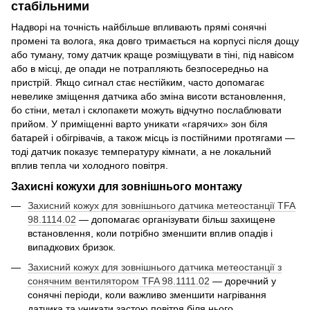
стабільними
Надворі на точність найбільше впливають прямі сонячні
промені та волога, яка довго тримається на корпусі після дощу
або туману, тому датчик краще розміщувати в тіні, під навісом
або в місці, де опади не потрапляють безпосередньо на
пристрій. Якщо сигнал стає нестійким, часто допомагає
невелике зміщення датчика або зміна висоти встановлення,
бо стіни, метал і склопакети можуть відчутно послаблювати
прийом. У приміщенні варто уникати «гарячих» зон біля
батарей і обігрівачів, а також місць із постійними протягами —
тоді датчик показує температуру кімнати, а не локальний
вплив тепла чи холодного повітря.
Захисні кожухи для зовнішнього монтажу
Захисний кожух для зовнішнього датчика метеостанції TFA
98.1114.02
— допомагає організувати більш захищене
встановлення, коли потрібно зменшити вплив опадів і
випадкових бризок.
Захисний кожух для зовнішнього датчика метеостанції з
сонячним вентилятором TFA 98.1111.02
— доречний у
сонячні періоди, коли важливо зменшити нагрівання
датчика та уникати застою повітря біля нього.