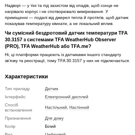
Надворі — у тіні та під захистом від опадів, щоб сонце не
нагрівало корпус і не спотворювало вимірювання. У
приміщенні — подалі від джерел тепла й протягів, щоб датчик
показував температуру кімнати, а не локальний вплив.
Чи сумісний бездротовий датчик температури TFA
30.3157 з системами TFA WeatherHub Observer
(PRO), TFA WeatherHub або TFA.me?
Ні, ці платформи працюють із датчиками іншого стандарту
зв’язку та реєстрації, тому TFA 30.3157 у них не підключається.
Характеристики
Тип приладу
Датчик
Інтерфейс
Електронний дисплей
Спосіб
Настільний
,
Настінний
встановлення
Призначення
Для дому
Колір
Білий
Вид
Цифровий