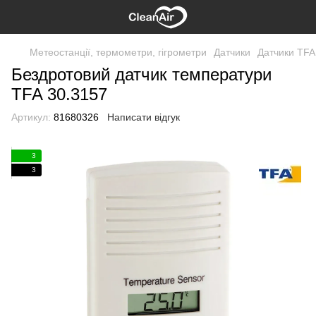
Метеостанції, термометри, гігрометри
Датчики
Датчики TFA
Бездротовий датчик температури
TFA 30.3157
Артикул:
81680326
Написати відгук
3
3