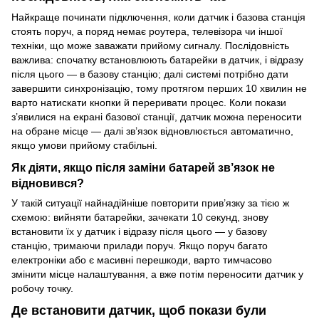
Найкраще починати підключення, коли датчик і базова станція
стоять поруч, а поряд немає роутера, телевізора чи іншої
техніки, що може заважати прийому сигналу. Послідовність
важлива: спочатку встановлюють батарейки в датчик, і відразу
після цього — в базову станцію; далі системі потрібно дати
завершити синхронізацію, тому протягом перших 10 хвилин не
варто натискати кнопки й переривати процес. Коли покази
з’явилися на екрані базової станції, датчик можна переносити
на обране місце — далі зв’язок відновлюється автоматично,
якщо умови прийому стабільні.
Як діяти, якщо після заміни батарей зв’язок не
відновився?
У такій ситуації найнадійніше повторити прив’язку за тією ж
схемою: вийняти батарейки, зачекати 10 секунд, знову
встановити їх у датчик і відразу після цього — у базову
станцію, тримаючи прилади поруч. Якщо поруч багато
електроніки або є масивні перешкоди, варто тимчасово
змінити місце налаштування, а вже потім переносити датчик у
робочу точку.
Де встановити датчик, щоб покази були