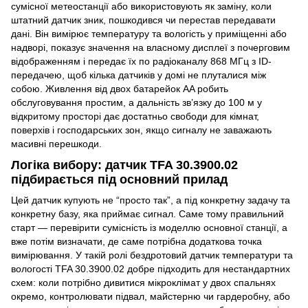
сумісної метеостанції або використовують як заміну, коли
штатний датчик зник, пошкодився чи перестав передавати
дані. Він вимірює температуру та вологість у приміщенні або
надворі, показує значення на власному дисплеї з почерговим
відображенням і передає їх по радіоканалу 868 МГц з ID-
передачею, щоб кілька датчиків у домі не плуталися між
собою. Живлення від двох батарейок AA робить
обслуговування простим, а дальність зв’язку до 100 м у
відкритому просторі дає достатньо свободи для кімнат,
поверхів і господарських зон, якщо сигналу не заважають
масивні перешкоди.
Логіка вибору: датчик TFA 30.3900.02
підбирається під основний прилад
Цей датчик купують не “просто так”, а під конкретну задачу та
конкретну базу, яка приймає сигнал. Саме тому правильний
старт — перевірити сумісність із моделлю основної станції, а
вже потім визначати, де саме потрібна додаткова точка
вимірювання. У такій ролі бездротовий датчик температури та
вологості TFA 30.3900.02 добре підходить для нестандартних
схем: коли потрібно дивитися мікроклімат у двох спальнях
окремо, контролювати підвал, майстерню чи гардеробну, або