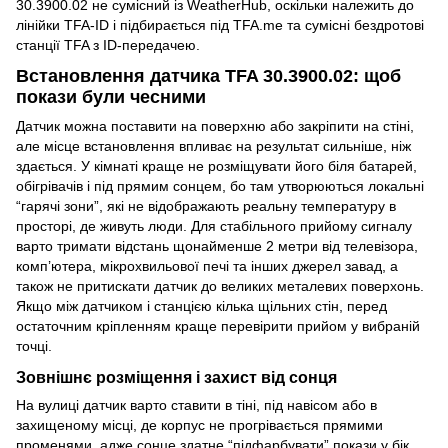
30.3900.02 не сумісний із WeatherHub, оскільки належить до
лінійки TFA-ID і підбирається під TFA.me та сумісні бездротові
станції TFA з ID-передачею.
Встановлення датчика TFA 30.3900.02: щоб
покази були чесними
Датчик можна поставити на поверхню або закріпити на стіні,
але місце встановлення впливає на результат сильніше, ніж
здається. У кімнаті краще не розміщувати його біля батарей,
обігрівачів і під прямим сонцем, бо там утворюються локальні
“гарячі зони”, які не відображають реальну температуру в
просторі, де живуть люди. Для стабільного прийому сигналу
варто тримати відстань щонайменше 2 метри від телевізора,
комп’ютера, мікрохвильової печі та інших джерел завад, а
також не притискати датчик до великих металевих поверхонь.
Якщо між датчиком і станцією кілька щільних стін, перед
остаточним кріпленням краще перевірити прийом у вибраній
точці.
Зовнішнє розміщення і захист від сонця
На вулиці датчик варто ставити в тіні, під навісом або в
захищеному місці, де корпус не прогрівається прямими
променями, адже сонце здатне “підфарбувати” покази у бік