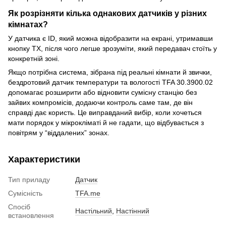
Як розрізняти кілька однакових датчиків у різних
кімнатах?
У датчика є ID, який можна відобразити на екрані, утримавши
кнопку TX, після чого легше зрозуміти, який передавач стоїть у
конкретній зоні.
Якщо потрібна система, зібрана під реальні кімнати й звички,
бездротовий датчик температури та вологості TFA 30.3900.02
допомагає розширити або відновити сумісну станцію без
зайвих компромісів, додаючи контроль саме там, де він
справді дає користь. Це виправданий вибір, коли хочеться
мати порядок у мікрокліматі й не гадати, що відбувається з
повітрям у “віддалених” зонах.
Характеристики
Тип приладу
Датчик
Сумісність
TFA.me
Спосіб
Настільний
,
Настінний
встановлення