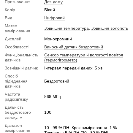
Призначення
Для дому
Колір
Білий
Вид
Цифровий
Метео
Зовнішня температура
,
Зовнішня вологість
вимірювання
Дисплей
Монохромний
Особливості
Виносний датчик бездротовий
Функціональність
Сенсор температури й вологості повітря
датчиків
(термогігрометр)
Зовнішній датчик
Інтервал передачі даних: 5 хв
Спосіб
під'єднання
Бездротовий
датчиків
Частота
868 МГц
радіозв’язку
Дальність
бездротового
100
зв’язку, м
Діапазон
10...99 % RH. Крок вимірювання: 1 %.
вимірювання
Точність: ±5 % RH (30...80 % RH)