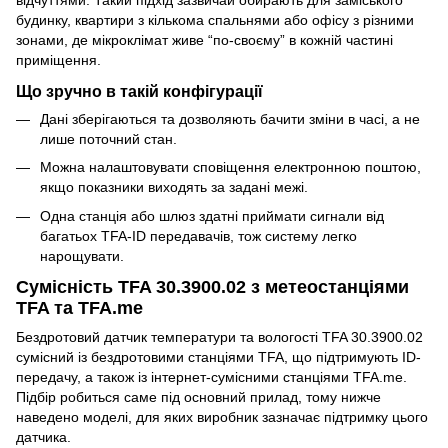
відчуттями. Такий підхід зазвичай обирають для заміського
будинку, квартири з кількома спальнями або офісу з різними
зонами, де мікроклімат живе “по-своєму” в кожній частині
приміщення.
Що зручно в такій конфігурації
Дані зберігаються та дозволяють бачити зміни в часі, а не
лише поточний стан.
Можна налаштовувати сповіщення електронною поштою,
якщо показники виходять за задані межі.
Одна станція або шлюз здатні приймати сигнали від
багатьох TFA-ID передавачів, тож систему легко
нарощувати.
Сумісність TFA 30.3900.02 з метеостанціями
TFA та TFA.me
Бездротовий датчик температури та вологості TFA 30.3900.02
сумісний із бездротовими станціями TFA, що підтримують ID-
передачу, а також із інтернет-сумісними станціями TFA.me.
Підбір робиться саме під основний прилад, тому нижче
наведено моделі, для яких виробник зазначає підтримку цього
датчика.