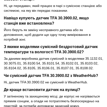
Ні, це передавач, який працює в парі з сумісною станцією або
системою, на яку він передає показники.
Навіщо купують датчик TFA 30.3900.02, якщо
станція вже встановлена?
Його беруть як заміну несправного датчика або як
доповнення, щоб додати ще одну точку вимірювання в
потрібній зоні.
З якими моделями сумісний бездротовий датчик
температури та вологості TFA 30.3900.02?
За даними виробника датчик сумісний із моделями 35.1132.01,
30.3075.01, 35.8100.54, 35.8101.54, 35.8102.01, 35.8103.02,
35.8104.02, 35.8105, 35.8106.01, 35.8107.01, 35.8108.02.
Чи сумісний датчик TFA 30.3900.02 з WeatherHub?
Ні, датчик TFA 30.3900.02 не сумісний із WeatherHub.
Де краще встановити датчик на вулиці?
У затіненому та захищеному місці, де корпус не нагрівається
прямим сонцем, а опади не потрапляють безпосередньо на
пристрій; за потреби допомагає захисний кожух.