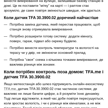
винести вимірювання на вулицю, залишивши базову станцію в
домі. Це як поставити “мітку” на карті — і раптом стає
зрозуміло, де саме повітря змінюється швидше, ніж здається.
Коли датчик TFA 30.3900.02 доречний найчастіше
Потрібна заміна датчика, який перестав працювати, щоб
станція знову отримувала вимірювання.
Потрібно розширити готову систему: додати кімнату,
поверх, гараж, підвал або окрему будівлю.
Потрібно винести контроль температури та вологості на
терасу чи у двір, не змінюючи основний прилад.
Потрібна “своя” схема з кількома точками вимірювання, де
важлива різниця між зонами.
Коли потрібен контроль поза домом: TFA.me і
датчик TFA 30.3900.02
Якщо метеостанція або шлюз підтримують онлайн-екосистему
TFA.me
, датчик TFA 30.3900.02 стає частиною системи, де
важливо не лише бачити цифри, а й розуміти їхню динаміку.
Тоді легше відстежити, в який час доби повітря пересушується,
коли зростає вологість, і чи є різниця між кімнатами, а не між