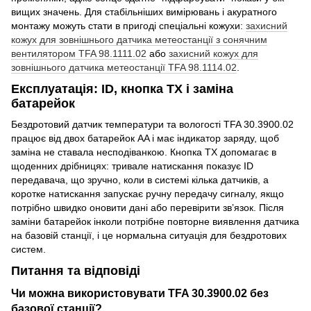
вищих значень. Для стабільніших вимірювань і акуратного
монтажу можуть стати в пригоді спеціальні кожухи:
захисний
кожух для зовнішнього датчика метеостанції з сонячним
вентилятором TFA 98.1111.02
або
захисний кожух для
зовнішнього датчика метеостанції TFA 98.1114.02
.
Експлуатація: ID, кнопка TX і заміна
батарейок
Бездротовий датчик температури та вологості TFA 30.3900.02
працює від двох батарейок AA і має індикатор заряду, щоб
заміна не ставала несподіванкою. Кнопка TX допомагає в
щоденних дрібницях: тривале натискання показує ID
передавача, що зручно, коли в системі кілька датчиків, а
коротке натискання запускає ручну передачу сигналу, якщо
потрібно швидко оновити дані або перевірити зв’язок. Після
заміни батарейок інколи потрібне повторне виявлення датчика
на базовій станції, і це нормальна ситуація для бездротових
систем.
Питання та відповіді
Чи можна використовувати TFA 30.3900.02 без
базової станції?