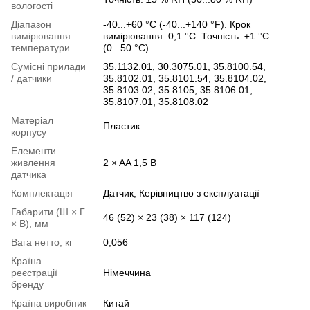
вологості
Діапазон
-40...+60 °C (-40...+140 °F). Крок
вимірювання
вимірювання: 0,1 °C. Точність: ±1 °C
температури
(0...50 °C)
Сумісні прилади
35.1132.01, 30.3075.01, 35.8100.54,
/ датчики
35.8102.01, 35.8101.54, 35.8104.02,
35.8103.02, 35.8105, 35.8106.01,
35.8107.01, 35.8108.02
Матеріал
Пластик
корпусу
Елементи
живлення
2 × AA 1,5 В
датчика
Комплектація
Датчик, Керівництво з експлуатації
Габарити (Ш × Г
46 (52) × 23 (38) × 117 (124)
× В), мм
Вага нетто, кг
0,056
Країна
реєстрації
Німеччина
бренду
Країна виробник
Китай