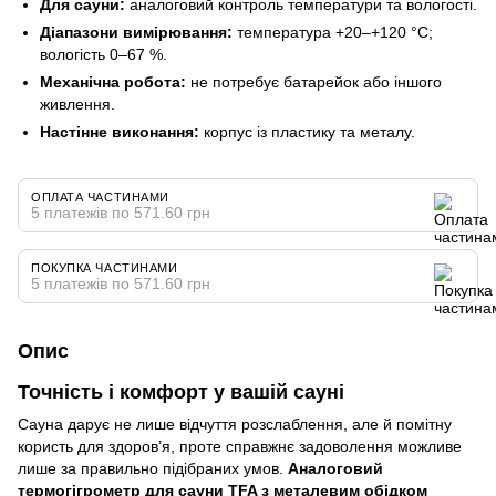
Для сауни:
аналоговий контроль температури та вологості.
Діапазони вимірювання:
температура +20–+120 °C;
вологість 0–67 %.
Механічна робота:
не потребує батарейок або іншого
живлення.
Настінне виконання:
корпус із пластику та металу.
ОПЛАТА ЧАСТИНАМИ
5 платежів по 571.60 грн
ПОКУПКА ЧАСТИНАМИ
5 платежів по 571.60 грн
Опис
Точність і комфорт у вашій сауні
Сауна дарує не лише відчуття розслаблення, але й помітну
користь для здоров’я, проте справжнє задоволення можливе
лише за правильно підібраних умов.
Аналоговий
термогігрометр для сауни TFA з металевим обідком