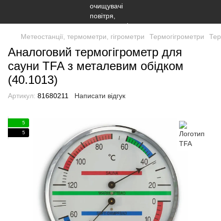
Метеостанції, термометри, гігрометри
Термогігрометри
Тер
Аналоговий термогігрометр для
сауни TFA з металевим обідком
(40.1013)
Артикул:
81680211
Написати відгук
5
5