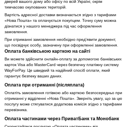
дверей вашого дому або офісу по всій Україні, окрім
тимчасово окупованих територій.
Вартість адресної доставки визначається згідно з тарифами
«Нова Пошта» та оплачується покупцем. Точну суму можна
дізнатися у нашого менеджера під час оформлення
замовлення.
При отриманні замовлення необхідно пред'явити документ,
що посвідчує особу, зазначену при оформленні замовлення.
Оплата банківською карткою на сайті
Ви можете здійснити онлайн-оплату за допомогою банківських
карток Visa або MasterCard через безпечну платіжну систему
WayForPay. Це швидкий та надійний спосіб оплати, який
гарантує безпеку ваших даних.
Оплата при отриманні (післяплата)
Оплатіть замовлення готівкою або карткою безпосередньо при
отриманні у відділенні «Нова Пошта». Зверніть увагу, що за цю
послугу може стягуватися додаткова комісія згідно з тарифами
перевізника.
Оплата частинами через ПриватБанк та Монобанк
Скористайтеся послугою «Оплата частинами» від