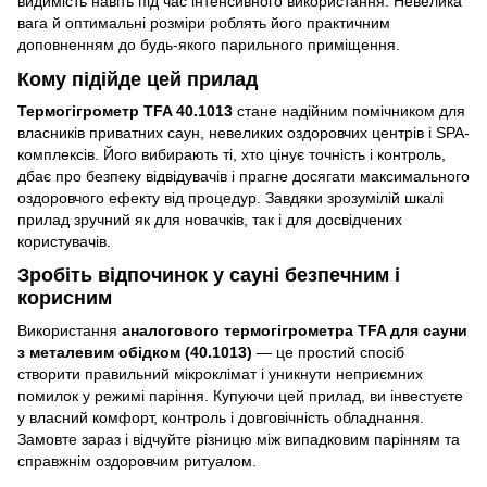
видимість навіть під час інтенсивного використання. Невелика
вага й оптимальні розміри роблять його практичним
доповненням до будь-якого парильного приміщення.
Кому підійде цей прилад
Термогігрометр TFA 40.1013
стане надійним помічником для
власників приватних саун, невеликих оздоровчих центрів і SPA-
комплексів. Його вибирають ті, хто цінує точність і контроль,
дбає про безпеку відвідувачів і прагне досягати максимального
оздоровчого ефекту від процедур. Завдяки зрозумілій шкалі
прилад зручний як для новачків, так і для досвідчених
користувачів.
Зробіть відпочинок у сауні безпечним і
корисним
Використання
аналогового термогігрометра TFA для сауни
з металевим обідком (40.1013)
— це простий спосіб
створити правильний мікроклімат і уникнути неприємних
помилок у режимі паріння. Купуючи цей прилад, ви інвестуєте
у власний комфорт, контроль і довговічність обладнання.
Замовте зараз і відчуйте різницю між випадковим парінням та
справжнім оздоровчим ритуалом.