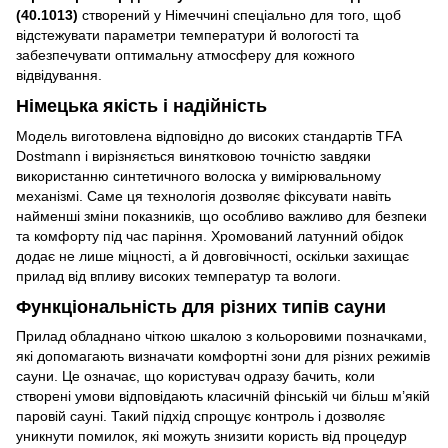
(40.1013)
створений у Німеччині спеціально для того, щоб
відстежувати параметри температури й вологості та
забезпечувати оптимальну атмосферу для кожного
відвідування.
Німецька якість і надійність
Модель виготовлена відповідно до високих стандартів TFA
Dostmann і вирізняється винятковою точністю завдяки
використанню синтетичного волоска у вимірювальному
механізмі. Саме ця технологія дозволяє фіксувати навіть
найменші зміни показників, що особливо важливо для безпеки
та комфорту під час паріння. Хромований латунний обідок
додає не лише міцності, а й довговічності, оскільки захищає
прилад від впливу високих температур та вологи.
Функціональність для різних типів сауни
Прилад обладнано чіткою шкалою з кольоровими позначками,
які допомагають визначати комфортні зони для різних режимів
сауни. Це означає, що користувач одразу бачить, коли
створені умови відповідають класичній фінській чи більш м’якій
паровій сауні. Такий підхід спрощує контроль і дозволяє
уникнути помилок, які можуть знизити користь від процедур