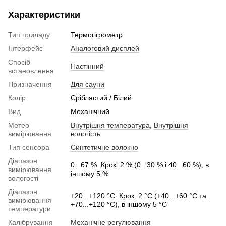
Характеристики
Тип приладу
Термогігрометр
Інтерфейс
Аналоговий дисплей
Спосіб
Настінний
встановлення
Призначення
Для сауни
Колір
Сріблястий / Білий
Вид
Механічний
Метео
Внутрішня температура
,
Внутрішня
вимірювання
вологість
Тип сенсора
Синтетичне волокно
Діапазон
0...67 %. Крок: 2 % (0...30 % і 40...60 %), в
вимірювання
іншому 5 %
вологості
Діапазон
+20...+120 °C. Крок: 2 °C (+40...+60 °C та
вимірювання
+70...+120 °C), в іншому 5 °C
температури
Калібрування
Механічне регулювання