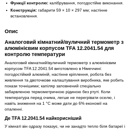
Функції контролю:
калібрування, погодостійке виконання.
Конструкція:
габарити 59 × 10 × 297 мм; настінне
встановлення.
Опис
Аналоговий кімнатний/вуличний термометр з
алюмінієвим корпусом TFA 12.2041.54 для
контролю температури
Аналоговий кімнатний/вуличний термометр з алюмінієвим
корпусом TFA 12.2041.54 виготовлено в Німеччині:
погодостійкий алюміній, настінне кріплення, робота без
живлення та двоточкове налаштування виробника, яке робить
покази точнішими; капіляр заповнений спеціально
забарвленою термометричною рідиною без ртуті. Коли
температура перед очима, легше не перегрівати оселю, і
навіть зниження на 1 °C може дати до 6% економії на
опаленні.
Де TFA 12.2041.54 найкорисніший
У кімнаті він одразу показує, чи не занадто тепло біля батареї і