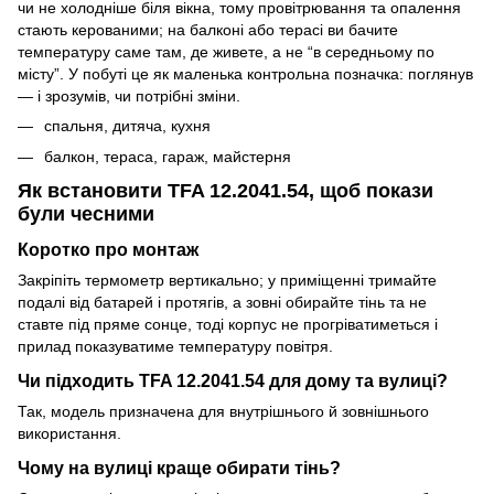
чи не холодніше біля вікна, тому провітрювання та опалення
стають керованими; на балконі або терасі ви бачите
температуру саме там, де живете, а не “в середньому по
місту”. У побуті це як маленька контрольна позначка: поглянув
— і зрозумів, чи потрібні зміни.
спальня, дитяча, кухня
балкон, тераса, гараж, майстерня
Як встановити TFA 12.2041.54, щоб покази
були чесними
Коротко про монтаж
Закріпіть термометр вертикально; у приміщенні тримайте
подалі від батарей і протягів, а зовні обирайте тінь та не
ставте під пряме сонце, тоді корпус не прогріватиметься і
прилад показуватиме температуру повітря.
Чи підходить TFA 12.2041.54 для дому та вулиці?
Так, модель призначена для внутрішнього й зовнішнього
використання.
Чому на вулиці краще обирати тінь?