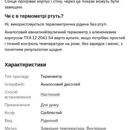
Сонце прогріває корпус і стіну, через це покази можуть бути
завищені.
Чи є в термометрі ртуть?
Ні, використовується термометрична рідина без ртуті.
Аналоговий кімнатний/вуличний термометр з алюмінієвим
корпусом TFA 12.2041.54 варто купити, якщо потрібен простий
і точний контроль температури на роки, без зарядок і меню, з
понятним результатом щодня.
Характеристики
Тип приладу
Термометр
Інтерфейс
Аналоговий дисплей
Спосіб
Настінний
встановлення
Призначення
Для дому
Колір
Сріблястий
Вид
Рідинний
Метео
Зовнішня температура
,
Внутрішня