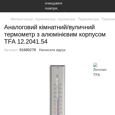
Метеостанції, термометри, гігрометри
Термометри
Термом
Аналоговий кімнатний/вуличний
термометр з алюмінієвим корпусом
TFA 12.2041.54
Артикул:
81680278
Написати відгук