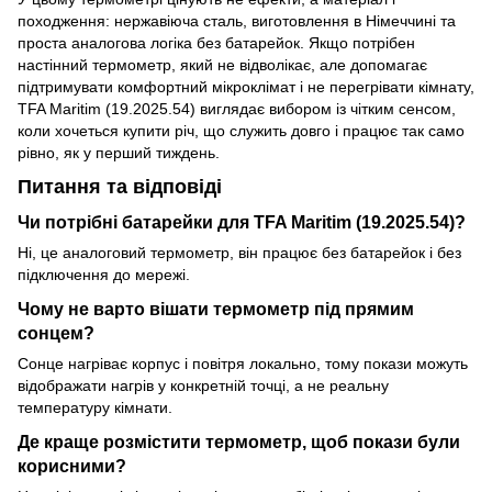
походження: нержавіюча сталь, виготовлення в Німеччині та
проста аналогова логіка без батарейок. Якщо потрібен
настінний термометр, який не відволікає, але допомагає
підтримувати комфортний мікроклімат і не перегрівати кімнату,
TFA Maritim (19.2025.54) виглядає вибором із чітким сенсом,
коли хочеться купити річ, що служить довго і працює так само
рівно, як у перший тиждень.
Питання та відповіді
Чи потрібні батарейки для TFA Maritim (19.2025.54)?
Ні, це аналоговий термометр, він працює без батарейок і без
підключення до мережі.
Чому не варто вішати термометр під прямим
сонцем?
Сонце нагріває корпус і повітря локально, тому покази можуть
відображати нагрів у конкретній точці, а не реальну
температуру кімнати.
Де краще розмістити термометр, щоб покази були
корисними?