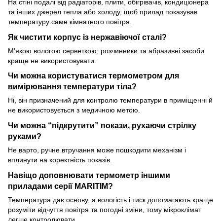
На стіні подалі від радіаторів, плити, обігрівачів, кондиціонера
та інших джерел тепла або холоду, щоб прилад показував
температуру саме кімнатного повітря.
Як чистити корпус із нержавіючої сталі?
М’якою вологою серветкою; розчинники та абразивні засоби
краще не використовувати.
Чи можна користуватися термометром для
вимірювання температури тіла?
Ні, він призначений для контролю температури в приміщенні й
не використовується з медичною метою.
Чи можна “підкрутити” покази, рухаючи стрілку
руками?
Не варто, ручне втручання може пошкодити механізм і
вплинути на коректність показів.
Навіщо доповнювати термометр іншими
приладами серії MARITIM?
Температура дає основу, а вологість і тиск допомагають краще
розуміти відчуття повітря та погодні зміни, тому мікроклімат
легше контролювати.