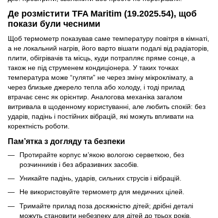
Де розмістити TFA Maritim (19.2025.54), щоб
покази були чесними
Щоб термометр показував саме температуру повітря в кімнаті,
а не локальний нагрів, його варто вішати подалі від радіаторів,
плити, обігрівачів та місць, куди потрапляє пряме сонце, а
також не під струменем кондиціонера. У таких точках
температура може “гуляти” не через зміну мікроклімату, а
через близьке джерело тепла або холоду, і тоді прилад
втрачає сенс як орієнтир. Аналогова механіка загалом
витривала в щоденному користуванні, але любить спокій: без
ударів, падінь і постійних вібрацій, які можуть впливати на
коректність роботи.
Пам’ятка з догляду та безпеки
Протирайте корпус м’якою вологою серветкою, без
розчинників і без абразивних засобів.
Уникайте падінь, ударів, сильних струсів і вібрацій.
Не використовуйте термометр для медичних цілей.
Тримайте прилад поза досяжністю дітей; дрібні деталі
можуть становити небезпеку для дітей до трьох років.