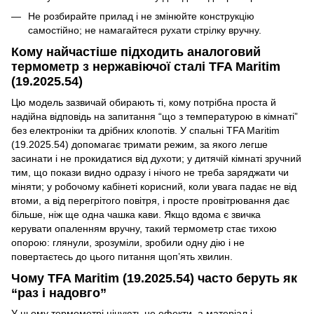
Не розбирайте прилад і не змінюйте конструкцію
самостійно; не намагайтеся рухати стрілку вручну.
Кому найчастіше підходить аналоговий
термометр з нержавіючої сталі TFA Maritim
(19.2025.54)
Цю модель зазвичай обирають ті, кому потрібна проста й
надійна відповідь на запитання “що з температурою в кімнаті”
без електроніки та дрібних клопотів. У спальні TFA Maritim
(19.2025.54) допомагає тримати режим, за якого легше
засинати і не прокидатися від духоти; у дитячій кімнаті зручний
тим, що покази видно одразу і нічого не треба заряджати чи
міняти; у робочому кабінеті корисний, коли увага падає не від
втоми, а від перегрітого повітря, і просте провітрювання дає
більше, ніж ще одна чашка кави. Якщо вдома є звичка
керувати опаленням вручну, такий термометр стає тихою
опорою: глянули, зрозуміли, зробили одну дію і не
повертаєтесь до цього питання щоп’ять хвилин.
Чому TFA Maritim (19.2025.54) часто беруть як
“раз і надовго”
У цьому термометрі цінують не ефекти, а матеріал і